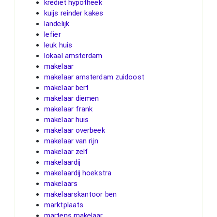
krediet hypotheek
kuijs reinder kakes
landelijk
lefier
leuk huis
lokaal amsterdam
makelaar
makelaar amsterdam zuidoost
makelaar bert
makelaar diemen
makelaar frank
makelaar huis
makelaar overbeek
makelaar van rijn
makelaar zelf
makelaardij
makelaardij hoekstra
makelaars
makelaarskantoor ben
marktplaats
martens makelaar