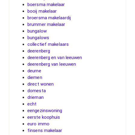
boersma makelaar
booij makelaar
broersma makelaardij
brummer makelaar
bungalow
bungalows
collectief makelaars
deerenberg
deerenberg en van leeuwen
deerenberg van leeuwen
deurne
diemen
direct wonen
domesta
drieman
echt
eengezinswoning
eerste koophuis
euro immo
finsens makelaar