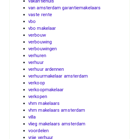
vakantiehuis
van amsterdam garantiemakelaars
vaste rente
vbo
vbo makelaar
verbouw
verbouwing
verbouwingen
verhuren
verhuur
verhuur ardennen
verhuurmakelaar amsterdam
verkoop
verkoopmakelaar
verkopen
vhm makelaars
vhm makelaars amsterdam
villa
vlieg makelaars amsterdam
voordelen
vrije verhuur