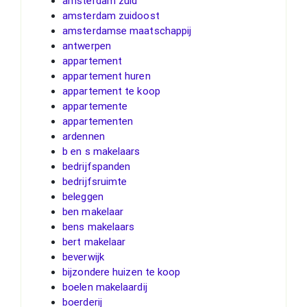
amsterdam zuid
amsterdam zuidoost
amsterdamse maatschappij
antwerpen
appartement
appartement huren
appartement te koop
appartemente
appartementen
ardennen
b en s makelaars
bedrijfspanden
bedrijfsruimte
beleggen
ben makelaar
bens makelaars
bert makelaar
beverwijk
bijzondere huizen te koop
boelen makelaardij
boerderij