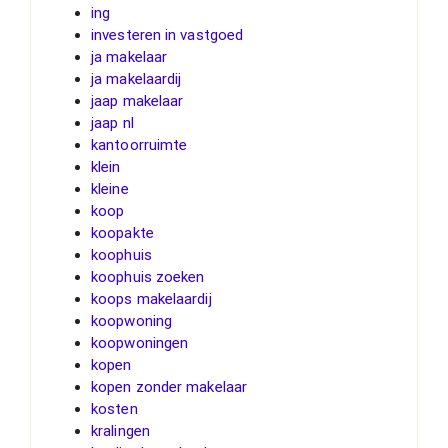
ing
investeren in vastgoed
ja makelaar
ja makelaardij
jaap makelaar
jaap nl
kantoorruimte
klein
kleine
koop
koopakte
koophuis
koophuis zoeken
koops makelaardij
koopwoning
koopwoningen
kopen
kopen zonder makelaar
kosten
kralingen