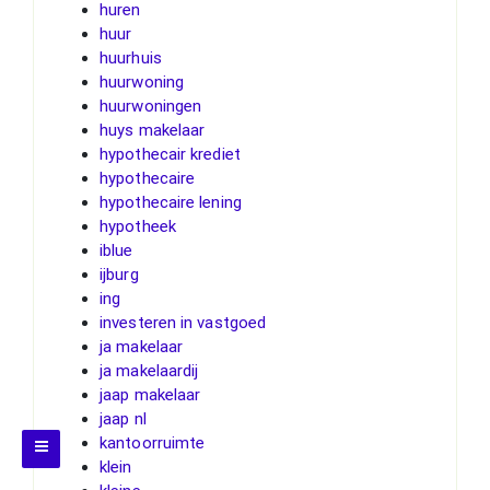
huren
huur
huurhuis
huurwoning
huurwoningen
huys makelaar
hypothecair krediet
hypothecaire
hypothecaire lening
hypotheek
iblue
ijburg
ing
investeren in vastgoed
ja makelaar
ja makelaardij
jaap makelaar
jaap nl
kantoorruimte
klein