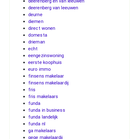
deerenberg en van leeuwen
deerenberg van leeuwen
deurne
diemen
direct wonen
domesta
drieman
echt
eengezinswoning
eerste koophuis
euro immo
finsens makelaar
finsens makelaardij
fris
fris makelaars
funda
funda in business
funda landelijk
funda nl
ga makelaars
gege makelaardij