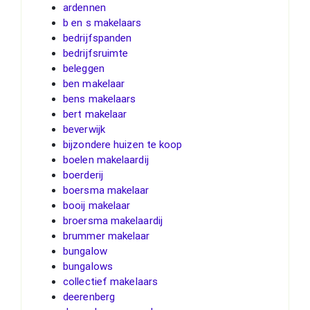
ardennen
b en s makelaars
bedrijfspanden
bedrijfsruimte
beleggen
ben makelaar
bens makelaars
bert makelaar
beverwijk
bijzondere huizen te koop
boelen makelaardij
boerderij
boersma makelaar
booij makelaar
broersma makelaardij
brummer makelaar
bungalow
bungalows
collectief makelaars
deerenberg