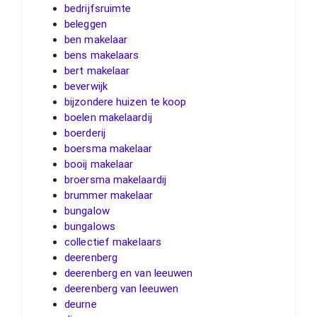
bedrijfsruimte
beleggen
ben makelaar
bens makelaars
bert makelaar
beverwijk
bijzondere huizen te koop
boelen makelaardij
boerderij
boersma makelaar
booij makelaar
broersma makelaardij
brummer makelaar
bungalow
bungalows
collectief makelaars
deerenberg
deerenberg en van leeuwen
deerenberg van leeuwen
deurne