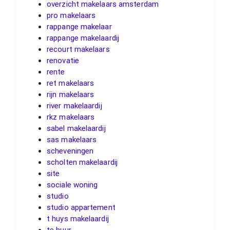
overzicht makelaars amsterdam
pro makelaars
rappange makelaar
rappange makelaardij
recourt makelaars
renovatie
rente
ret makelaars
rijn makelaars
river makelaardij
rkz makelaars
sabel makelaardij
sas makelaars
scheveningen
scholten makelaardij
site
sociale woning
studio
studio appartement
t huys makelaardij
te huur