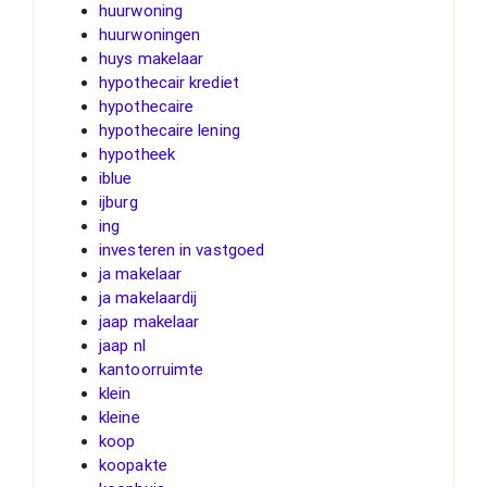
huurwoning
huurwoningen
huys makelaar
hypothecair krediet
hypothecaire
hypothecaire lening
hypotheek
iblue
ijburg
ing
investeren in vastgoed
ja makelaar
ja makelaardij
jaap makelaar
jaap nl
kantoorruimte
klein
kleine
koop
koopakte