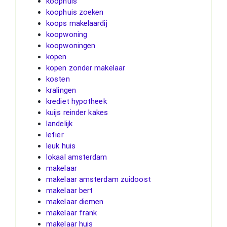
koophuis
koophuis zoeken
koops makelaardij
koopwoning
koopwoningen
kopen
kopen zonder makelaar
kosten
kralingen
krediet hypotheek
kuijs reinder kakes
landelijk
lefier
leuk huis
lokaal amsterdam
makelaar
makelaar amsterdam zuidoost
makelaar bert
makelaar diemen
makelaar frank
makelaar huis