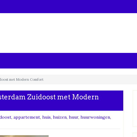
doost met Modern Comfort
sterdam Zuidoost met Modern
doost
,
appartement
,
huis
,
huizen
,
huur
,
huurwoningen
,