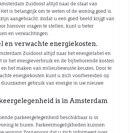
 Amsterdam Zuidoost altijd naar de staat van
Het is belangrijk om te weten of de woning goed is
zijn aangebracht, zodat u een goed beeld krijgt van
or hierover vragen te stellen, kunt u beter
sen en verwachtingen.
el en verwachte energiekosten.
msterdam Zuidoost altijd naar het energielabel en
t in het energieverbruik en de bijbehorende kosten
t en het maken van milieubewuste keuzes. Door te
wachte energiekosten kunt u zich voorbereiden op
n duurzamer gebruik van energie in uw nieuwe
rkeergelegenheid is in Amsterdam
ldoende parkeergelegenheid beschikbaar is in
woning te huren. Parkeermogelijkheden kunnen
pe woning. Zorg ervoor dat u zich informeert over