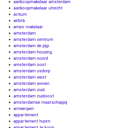
aankoopmakelaar amsterdam
aankoopmakelaar utrecht
actium
airbnb
ameo makelaar
amsterdam
amsterdam centrum
amsterdam de pijp
amsterdam housing
amsterdam noord
amsterdam oost
amsterdam osdorp
amsterdam west
amsterdam wonen
amsterdam zuid
amsterdam zuidoost
amsterdamse maatschappij
antwerpen
appartement
appartement huren
appartement te koop