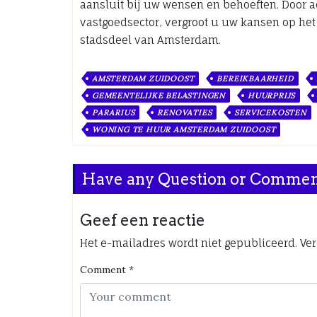
aansluit bij uw wensen en behoeften. Door a
vastgoedsector, vergroot u uw kansen op he
stadsdeel van Amsterdam.
AMSTERDAM ZUIDOOST
BEREIKBAARHEID
GEMEENTELIJKE BELASTINGEN
HUURPRIJS
PARARIUS
RENOVATIES
SERVICEKOSTEN
WONING TE HUUR AMSTERDAM ZUIDOOST
Have any Question or Comme
Geef een reactie
Het e-mailadres wordt niet gepubliceerd.
Ver
Comment
*