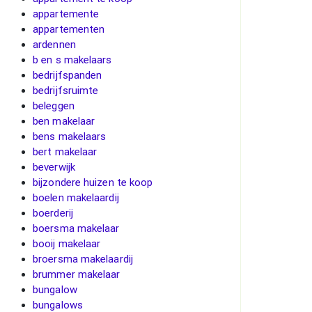
appartemente
appartementen
ardennen
b en s makelaars
bedrijfspanden
bedrijfsruimte
beleggen
ben makelaar
bens makelaars
bert makelaar
beverwijk
bijzondere huizen te koop
boelen makelaardij
boerderij
boersma makelaar
booij makelaar
broersma makelaardij
brummer makelaar
bungalow
bungalows