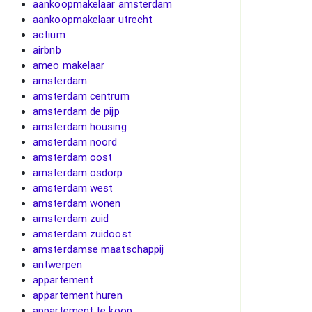
aankoopmakelaar amsterdam
aankoopmakelaar utrecht
actium
airbnb
ameo makelaar
amsterdam
amsterdam centrum
amsterdam de pijp
amsterdam housing
amsterdam noord
amsterdam oost
amsterdam osdorp
amsterdam west
amsterdam wonen
amsterdam zuid
amsterdam zuidoost
amsterdamse maatschappij
antwerpen
appartement
appartement huren
appartement te koop