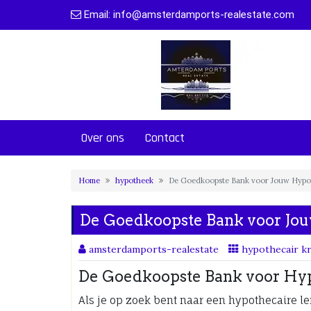
Naar
Email:
info@amsterdamports-realestate.com
de
inhoud
gaan
Over ons
Contact
Home
hypotheek
De Goedkoopste Bank voor Jouw Hypo
De Goedkoopste Bank voor Jo
amsterdamports-realestate
hypothecair kr
De Goedkoopste Bank voor Hy
Als je op zoek bent naar een hypothecaire le