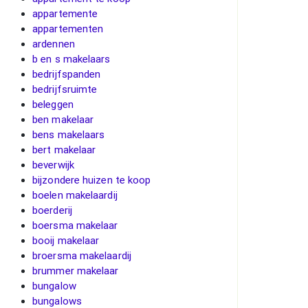
appartemente
appartementen
ardennen
b en s makelaars
bedrijfspanden
bedrijfsruimte
beleggen
ben makelaar
bens makelaars
bert makelaar
beverwijk
bijzondere huizen te koop
boelen makelaardij
boerderij
boersma makelaar
booij makelaar
broersma makelaardij
brummer makelaar
bungalow
bungalows