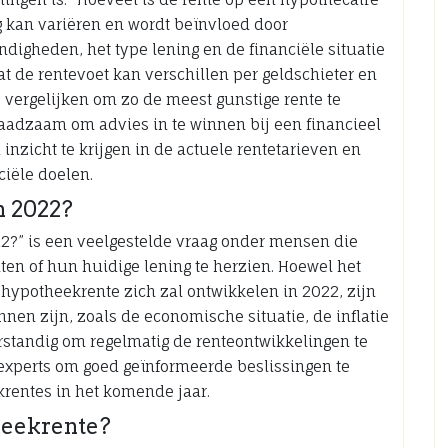
g kan variëren en wordt beïnvloed door
digheden, het type lening en de financiële situatie
at de rentevoet kan verschillen per geldschieter en
 vergelijken om zo de meest gunstige rente te
 raadzaam om advies in te winnen bij een financieel
nzicht te krijgen in de actuele rentetarieven en
ciële doelen.
n 2022?
2?” is een veelgestelde vraag onder mensen die
ten of hun huidige lening te herzien. Hoewel het
 hypotheekrente zich zal ontwikkelen in 2022, zijn
nnen zijn, zoals de economische situatie, de inflatie
erstandig om regelmatig de renteontwikkelingen te
 experts om goed geïnformeerde beslissingen te
rentes in het komende jaar.
heekrente?