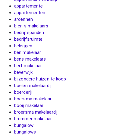
appartemente
appartementen
ardennen
b en s makelaars
bedrijfspanden
bedrijfsruimte
beleggen
ben makelaar
bens makelaars
bert makelaar
beverwijk
bijzondere huizen te koop
boelen makelaardij
boerderij
boersma makelaar
booij makelaar
broersma makelaardij
brummer makelaar
bungalow
bungalows