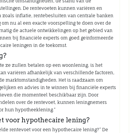
omische omstandigheden, de stand van de
stellingen. De rentevoeten kunnen variëren en
 zoals inflatie, rentebesluiten van centrale banken
g om nu al een exacte voorspelling te doen over de
lmatig de actuele ontwikkelingen op het gebied van
innen bij financiële experts om goed geïnformeerde
aire leningen in de toekomst.
g?
e ze zullen betalen op een woonlening, is het
kan variëren afhankelijk van verschillende factoren,
en de marktomstandigheden. Het is raadzaam om
elijken en advies in te winnen bij financiële experts
rieven die momenteel beschikbaar zijn. Door
andelen over de rentevoet, kunnen leningnemers
or hun hypotheeklening.”
t voor hypothecaire lening?
elde rentevoet voor een hypothecaire lening?” De