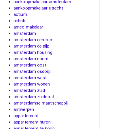
aankoopmakelaar amsterdam
aankoopmakelaar utrecht
actium
airbnb
ameo makelaar
amsterdam
amsterdam centrum
amsterdam de pijp
amsterdam housing
amsterdam noord
amsterdam oost
amsterdam osdorp
amsterdam west
amsterdam wonen
amsterdam zuid
amsterdam zuidoost
amsterdamse maatschappij
antwerpen
appartement
appartement huren
appartement te koop