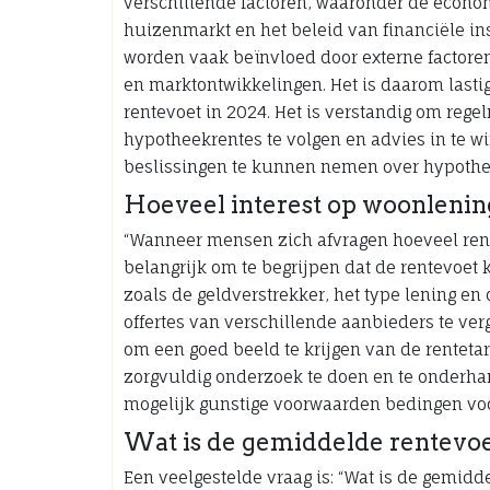
verschillende factoren, waaronder de econ
huizenmarkt en het beleid van financiële in
worden vaak beïnvloed door externe factoren
en marktontwikkelingen. Het is daarom lasti
rentevoet in 2024. Het is verstandig om rege
hypotheekrentes te volgen en advies in te w
beslissingen te kunnen nemen over hypothec
Hoeveel interest op woonlenin
“Wanneer mensen zich afvragen hoeveel rent
belangrijk om te begrijpen dat de rentevoet 
zoals de geldverstrekker, het type lening 
offertes van verschillende aanbieders te verg
om een goed beeld te krijgen van de renteta
zorgvuldig onderzoek te doen en te onderh
mogelijk gunstige voorwaarden bedingen vo
Wat is de gemiddelde rentevoe
Een veelgestelde vraag is: “Wat is de gemidd