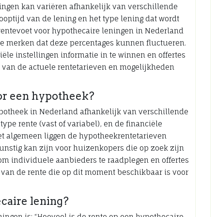
ingen kan variëren afhankelijk van verschillende
ooptijd van de lening en het type lening dat wordt
rentevoet voor hypothecaire leningen in Nederland
p te merken dat deze percentages kunnen fluctueren.
iële instellingen informatie in te winnen en offertes
n van de actuele rentetarieven en mogelijkheden
or een hypotheek?
potheek in Nederland afhankelijk van verschillende
type rente (vast of variabel), en de financiële
r het algemeen liggen de hypotheekrentetarieven
unstig kan zijn voor huizenkopers die op zoek zijn
n om individuele aanbieders te raadplegen en offertes
n van de rente die op dit moment beschikbaar is voor
caire lening?
ingen is: “Hoeveel is de rente op een hypothecaire