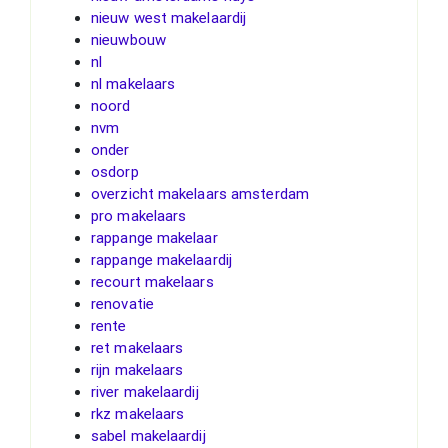
nieuw west makelaardij
nieuwbouw
nl
nl makelaars
noord
nvm
onder
osdorp
overzicht makelaars amsterdam
pro makelaars
rappange makelaar
rappange makelaardij
recourt makelaars
renovatie
rente
ret makelaars
rijn makelaars
river makelaardij
rkz makelaars
sabel makelaardij