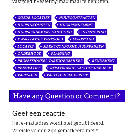
vastgoedinvestering maximaal te benutten.
GOEDE LOCATIES
HUURCONTRACTEN
HUURINKOMSTEN
HUURRENDEMENT
HUURRENDEMENT VASTGOED
INVESTERING
KWALITATIEF VASTGOED
LEEGSTAND
LOCATIE
MARKTCONFORME HUURPRIJZEN
ONDERHOUD
PLANNING
PROFESSIONEEL VASTGOEDBEHEER
RENDEMENT
RENOVATIES
STRATEGISCH VASTGOEDBEHEER
VASTGOED
VASTGOEDBEHEERDER
Have any Question or Comment?
Geef een reactie
Het e-mailadres wordt niet gepubliceerd.
Vereiste velden zijn gemarkeerd met
*