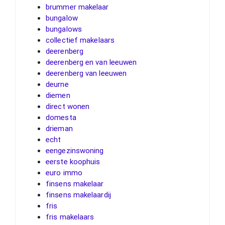
brummer makelaar
bungalow
bungalows
collectief makelaars
deerenberg
deerenberg en van leeuwen
deerenberg van leeuwen
deurne
diemen
direct wonen
domesta
drieman
echt
eengezinswoning
eerste koophuis
euro immo
finsens makelaar
finsens makelaardij
fris
fris makelaars