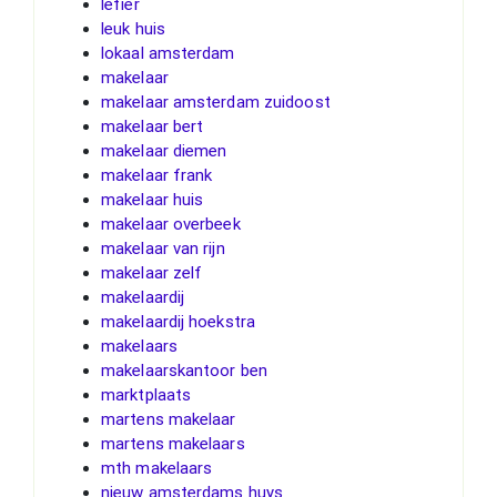
lefier
leuk huis
lokaal amsterdam
makelaar
makelaar amsterdam zuidoost
makelaar bert
makelaar diemen
makelaar frank
makelaar huis
makelaar overbeek
makelaar van rijn
makelaar zelf
makelaardij
makelaardij hoekstra
makelaars
makelaarskantoor ben
marktplaats
martens makelaar
martens makelaars
mth makelaars
nieuw amsterdams huys