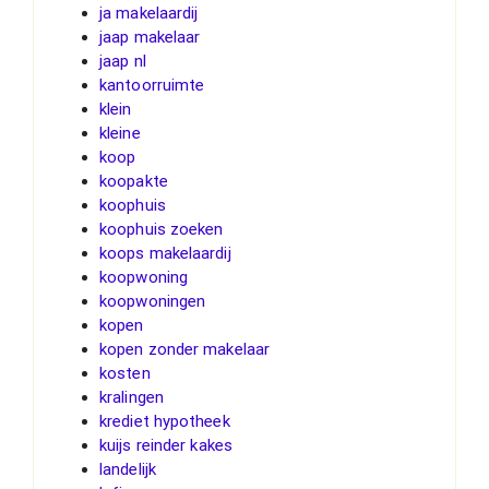
ja makelaardij
jaap makelaar
jaap nl
kantoorruimte
klein
kleine
koop
koopakte
koophuis
koophuis zoeken
koops makelaardij
koopwoning
koopwoningen
kopen
kopen zonder makelaar
kosten
kralingen
krediet hypotheek
kuijs reinder kakes
landelijk