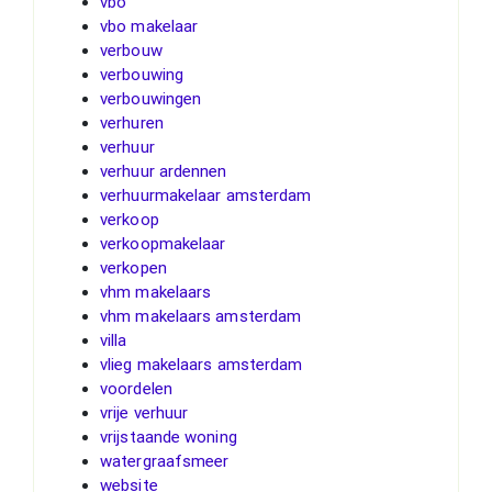
vbo
vbo makelaar
verbouw
verbouwing
verbouwingen
verhuren
verhuur
verhuur ardennen
verhuurmakelaar amsterdam
verkoop
verkoopmakelaar
verkopen
vhm makelaars
vhm makelaars amsterdam
villa
vlieg makelaars amsterdam
voordelen
vrije verhuur
vrijstaande woning
watergraafsmeer
website