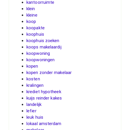
kantoorruimte
klein
kleine
koop
koopakte
koophuis
koophuis zoeken
koops makelaardij
koopwoning
koopwoningen
kopen
kopen zonder makelaar
kosten
kralingen
krediet hypotheek
kuijs reinder kakes
landelijk
lefier
leuk huis
lokaal amsterdam
makelaar