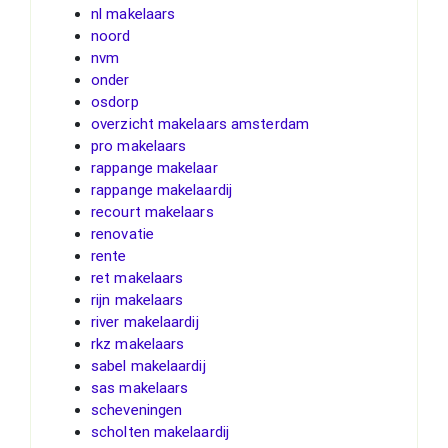
nl makelaars
noord
nvm
onder
osdorp
overzicht makelaars amsterdam
pro makelaars
rappange makelaar
rappange makelaardij
recourt makelaars
renovatie
rente
ret makelaars
rijn makelaars
river makelaardij
rkz makelaars
sabel makelaardij
sas makelaars
scheveningen
scholten makelaardij