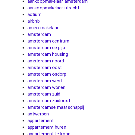
aankoopmakelaar amsterdam
aankoopmakelaar utrecht
actium
airbnb
ameo makelaar
amsterdam
amsterdam centrum
amsterdam de pijp
amsterdam housing
amsterdam noord
amsterdam oost
amsterdam osdorp
amsterdam west
amsterdam wonen
amsterdam zuid
amsterdam zuidoost
amsterdamse maatschappij
antwerpen
appartement
appartement huren
appartement te koop