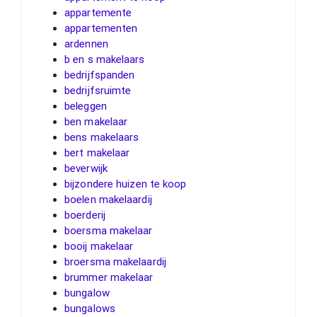
appartemente
appartementen
ardennen
b en s makelaars
bedrijfspanden
bedrijfsruimte
beleggen
ben makelaar
bens makelaars
bert makelaar
beverwijk
bijzondere huizen te koop
boelen makelaardij
boerderij
boersma makelaar
booij makelaar
broersma makelaardij
brummer makelaar
bungalow
bungalows