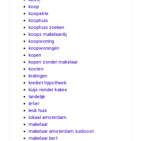
koop
koopakte
koophuis
koophuis zoeken
koops makelaardij
koopwoning
koopwoningen
kopen
kopen zonder makelaar
kosten
kralingen
krediet hypotheek
kuijs reinder kakes
landelijk
lefier
leuk huis
lokaal amsterdam
makelaar
makelaar amsterdam zuidoost
makelaar bert