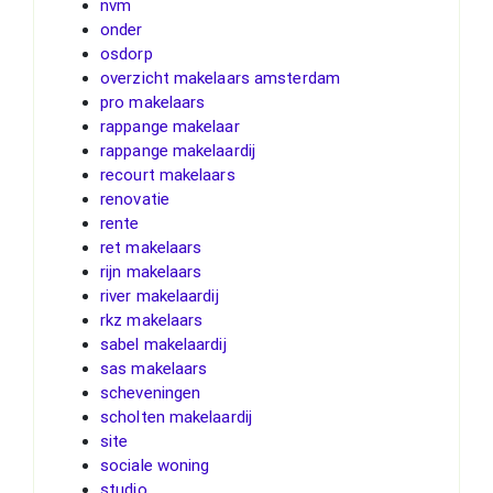
nvm
onder
osdorp
overzicht makelaars amsterdam
pro makelaars
rappange makelaar
rappange makelaardij
recourt makelaars
renovatie
rente
ret makelaars
rijn makelaars
river makelaardij
rkz makelaars
sabel makelaardij
sas makelaars
scheveningen
scholten makelaardij
site
sociale woning
studio