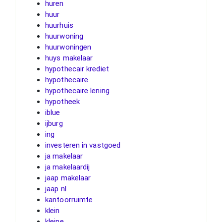
huren
huur
huurhuis
huurwoning
huurwoningen
huys makelaar
hypothecair krediet
hypothecaire
hypothecaire lening
hypotheek
iblue
ijburg
ing
investeren in vastgoed
ja makelaar
ja makelaardij
jaap makelaar
jaap nl
kantoorruimte
klein
kleine