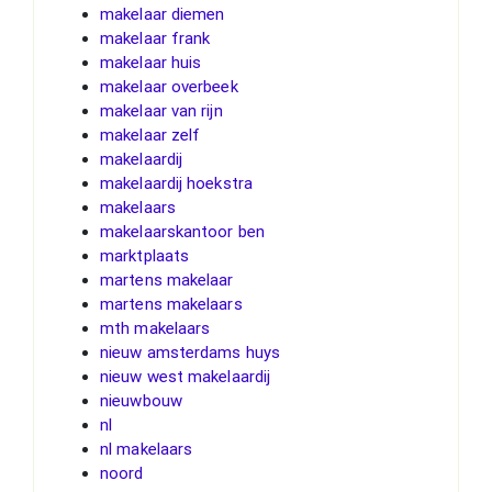
makelaar diemen
makelaar frank
makelaar huis
makelaar overbeek
makelaar van rijn
makelaar zelf
makelaardij
makelaardij hoekstra
makelaars
makelaarskantoor ben
marktplaats
martens makelaar
martens makelaars
mth makelaars
nieuw amsterdams huys
nieuw west makelaardij
nieuwbouw
nl
nl makelaars
noord