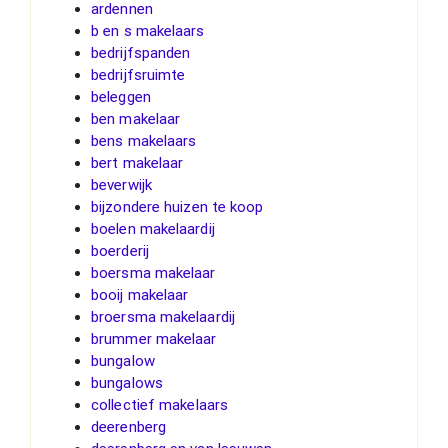
ardennen
b en s makelaars
bedrijfspanden
bedrijfsruimte
beleggen
ben makelaar
bens makelaars
bert makelaar
beverwijk
bijzondere huizen te koop
boelen makelaardij
boerderij
boersma makelaar
booij makelaar
broersma makelaardij
brummer makelaar
bungalow
bungalows
collectief makelaars
deerenberg