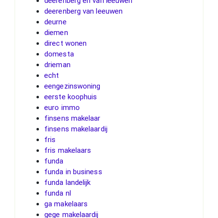
deerenberg en van leeuwen
deerenberg van leeuwen
deurne
diemen
direct wonen
domesta
drieman
echt
eengezinswoning
eerste koophuis
euro immo
finsens makelaar
finsens makelaardij
fris
fris makelaars
funda
funda in business
funda landelijk
funda nl
ga makelaars
gege makelaardij