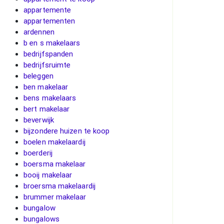
appartemente
appartementen
ardennen
b en s makelaars
bedrijfspanden
bedrijfsruimte
beleggen
ben makelaar
bens makelaars
bert makelaar
beverwijk
bijzondere huizen te koop
boelen makelaardij
boerderij
boersma makelaar
booij makelaar
broersma makelaardij
brummer makelaar
bungalow
bungalows