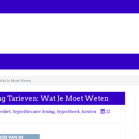
 Wat Je Moet Weten
ng Tarieven: Wat Je Moet Weten
ediet
,
hypothecaire lening
,
hypotheek
,
kosten
22