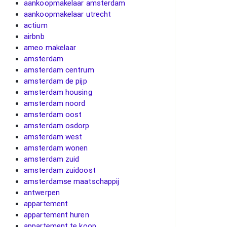
aankoopmakelaar amsterdam
aankoopmakelaar utrecht
actium
airbnb
ameo makelaar
amsterdam
amsterdam centrum
amsterdam de pijp
amsterdam housing
amsterdam noord
amsterdam oost
amsterdam osdorp
amsterdam west
amsterdam wonen
amsterdam zuid
amsterdam zuidoost
amsterdamse maatschappij
antwerpen
appartement
appartement huren
appartement te koop