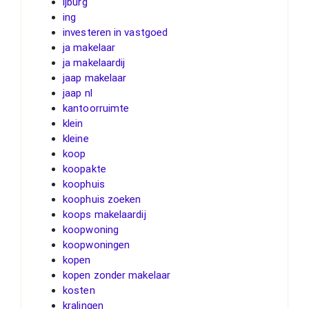
ijburg
ing
investeren in vastgoed
ja makelaar
ja makelaardij
jaap makelaar
jaap nl
kantoorruimte
klein
kleine
koop
koopakte
koophuis
koophuis zoeken
koops makelaardij
koopwoning
koopwoningen
kopen
kopen zonder makelaar
kosten
kralingen