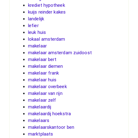
krediet hypotheek
kuijs reinder kakes
landelijk
lefier
leuk huis
lokaal amsterdam
makelaar
makelaar amsterdam zuidoost
makelaar bert
makelaar diemen
makelaar frank
makelaar huis
makelaar overbeek
makelaar van rijn
makelaar zelf
makelaardij
makelaardij hoekstra
makelaars
makelaarskantoor ben
marktplaats