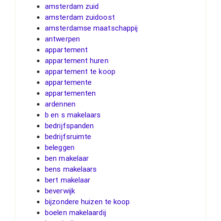
amsterdam zuid
amsterdam zuidoost
amsterdamse maatschappij
antwerpen
appartement
appartement huren
appartement te koop
appartemente
appartementen
ardennen
b en s makelaars
bedrijfspanden
bedrijfsruimte
beleggen
ben makelaar
bens makelaars
bert makelaar
beverwijk
bijzondere huizen te koop
boelen makelaardij