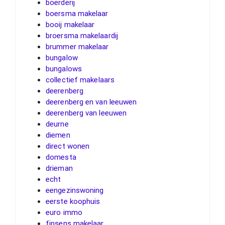
boerderij
boersma makelaar
booij makelaar
broersma makelaardij
brummer makelaar
bungalow
bungalows
collectief makelaars
deerenberg
deerenberg en van leeuwen
deerenberg van leeuwen
deurne
diemen
direct wonen
domesta
drieman
echt
eengezinswoning
eerste koophuis
euro immo
finsens makelaar