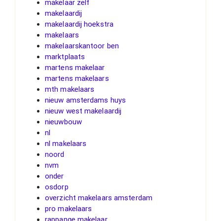
makelaar zelf
makelaardij
makelaardij hoekstra
makelaars
makelaarskantoor ben
marktplaats
martens makelaar
martens makelaars
mth makelaars
nieuw amsterdams huys
nieuw west makelaardij
nieuwbouw
nl
nl makelaars
noord
nvm
onder
osdorp
overzicht makelaars amsterdam
pro makelaars
rappange makelaar