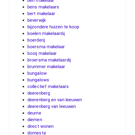
ben makelaar
bens makelaars
bert makelaar
beverwijk
bijzondere huizen te koop
boelen makelaardij
boerderij
boersma makelaar
booij makelaar
broersma makelaardij
brummer makelaar
bungalow
bungalows
collectief makelaars
deerenberg
deerenberg en van leeuwen
deerenberg van leeuwen
deurne
diemen
direct wonen
domesta