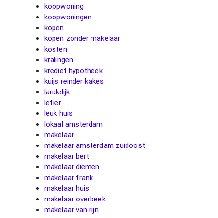
koopwoning
koopwoningen
kopen
kopen zonder makelaar
kosten
kralingen
krediet hypotheek
kuijs reinder kakes
landelijk
lefier
leuk huis
lokaal amsterdam
makelaar
makelaar amsterdam zuidoost
makelaar bert
makelaar diemen
makelaar frank
makelaar huis
makelaar overbeek
makelaar van rijn