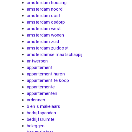
amsterdam housing
amsterdam noord
amsterdam oost
amsterdam osdorp
amsterdam west
amsterdam wonen
amsterdam zuid
amsterdam zuidoost
amsterdamse maatschappij
antwerpen
appartement
appartement huren
appartement te koop
appartemente
appartementen
ardennen
b en s makelaars
bedrijfspanden
bedrijfsruimte
beleggen