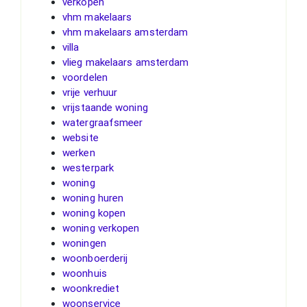
verkopen
vhm makelaars
vhm makelaars amsterdam
villa
vlieg makelaars amsterdam
voordelen
vrije verhuur
vrijstaande woning
watergraafsmeer
website
werken
westerpark
woning
woning huren
woning kopen
woning verkopen
woningen
woonboerderij
woonhuis
woonkrediet
woonservice