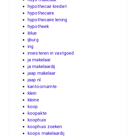
hypothecair krediet
hypothecaire
hypothecaire lening
hypotheek
iblue
ijburg
ing
investeren in vastgoed
ja makelaar
ja makelaardij
jaap makelaar
jaap nl
kantoorruimte
klein
kleine
koop
koopakte
koophuis
koophuis zoeken
koops makelaardij