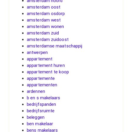
amsterdam noord
amsterdam oost
amsterdam osdorp
amsterdam west
amsterdam wonen
amsterdam zuid
amsterdam zuidoost
amsterdamse maatschappij
antwerpen
appartement
appartement huren
appartement te koop
appartemente
appartementen
ardennen
b en s makelaars
bedrijfspanden
bedrijfsruimte
beleggen
ben makelaar
bens makelaars