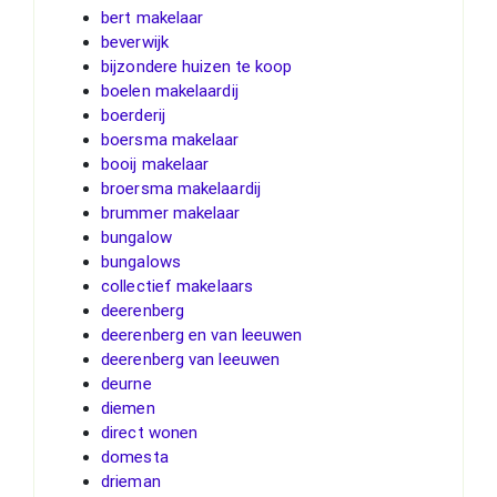
bert makelaar
beverwijk
bijzondere huizen te koop
boelen makelaardij
boerderij
boersma makelaar
booij makelaar
broersma makelaardij
brummer makelaar
bungalow
bungalows
collectief makelaars
deerenberg
deerenberg en van leeuwen
deerenberg van leeuwen
deurne
diemen
direct wonen
domesta
drieman