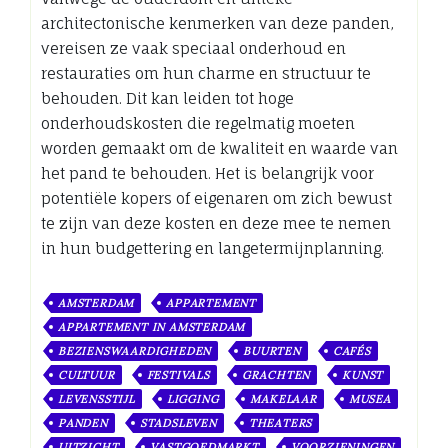
architectonische kenmerken van deze panden,
vereisen ze vaak speciaal onderhoud en
restauraties om hun charme en structuur te
behouden. Dit kan leiden tot hoge
onderhoudskosten die regelmatig moeten
worden gemaakt om de kwaliteit en waarde van
het pand te behouden. Het is belangrijk voor
potentiële kopers of eigenaren om zich bewust
te zijn van deze kosten en deze mee te nemen
in hun budgettering en langetermijnplanning.
AMSTERDAM
APPARTEMENT
APPARTEMENT IN AMSTERDAM
BEZIENSWAARDIGHEDEN
BUURTEN
CAFÉS
CULTUUR
FESTIVALS
GRACHTEN
KUNST
LEVENSSTIJL
LIGGING
MAKELAAR
MUSEA
PANDEN
STADSLEVEN
THEATERS
UITZICHT
VASTGOEDMARKT
VOORZIENINGEN