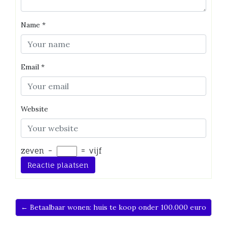
Name
*
Email
*
Website
zeven
−
=
vijf
← Betaalbaar wonen: huis te koop onder 100.000 euro