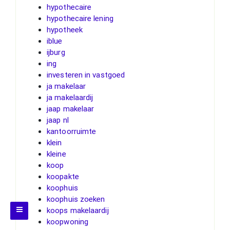
hypothecaire
hypothecaire lening
hypotheek
iblue
ijburg
ing
investeren in vastgoed
ja makelaar
ja makelaardij
jaap makelaar
jaap nl
kantoorruimte
klein
kleine
koop
koopakte
koophuis
koophuis zoeken
koops makelaardij
koopwoning