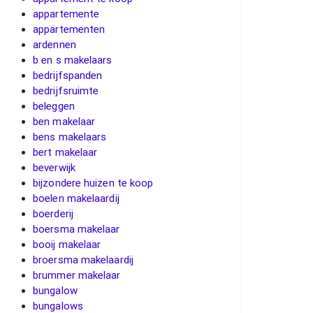
appartemente
appartementen
ardennen
b en s makelaars
bedrijfspanden
bedrijfsruimte
beleggen
ben makelaar
bens makelaars
bert makelaar
beverwijk
bijzondere huizen te koop
boelen makelaardij
boerderij
boersma makelaar
booij makelaar
broersma makelaardij
brummer makelaar
bungalow
bungalows