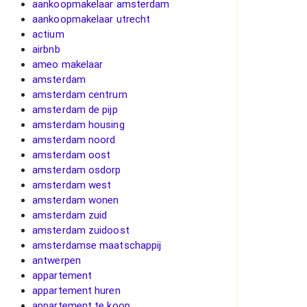
aankoopmakelaar amsterdam
aankoopmakelaar utrecht
actium
airbnb
ameo makelaar
amsterdam
amsterdam centrum
amsterdam de pijp
amsterdam housing
amsterdam noord
amsterdam oost
amsterdam osdorp
amsterdam west
amsterdam wonen
amsterdam zuid
amsterdam zuidoost
amsterdamse maatschappij
antwerpen
appartement
appartement huren
appartement te koop