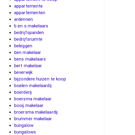
appartemente
appartementen
ardennen
b en s makelaars
bedrijfspanden
bedrijfsruimte
beleggen
ben makelaar
bens makelaars
bert makelaar
beverwijk
bijzondere huizen te koop
boelen makelaardij
boerderij
boersma makelaar
booij makelaar
broersma makelaardij
brummer makelaar
bungalow
bungalows