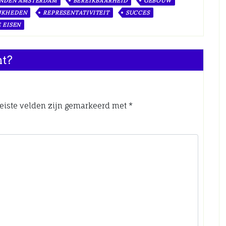
ANDEN AMSTERDAM
BEREIKBAARHEID
GEBOUW
JKHEDEN
REPRESENTATIVITEIT
SUCCES
 EISEN
nt?
eiste velden zijn gemarkeerd met
*