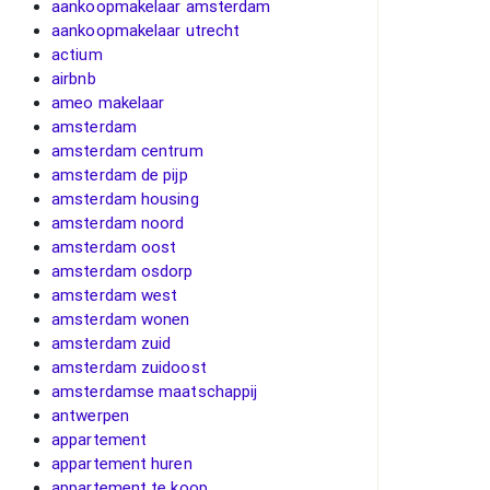
aankoopmakelaar amsterdam
aankoopmakelaar utrecht
actium
airbnb
ameo makelaar
amsterdam
amsterdam centrum
amsterdam de pijp
amsterdam housing
amsterdam noord
amsterdam oost
amsterdam osdorp
amsterdam west
amsterdam wonen
amsterdam zuid
amsterdam zuidoost
amsterdamse maatschappij
antwerpen
appartement
appartement huren
appartement te koop