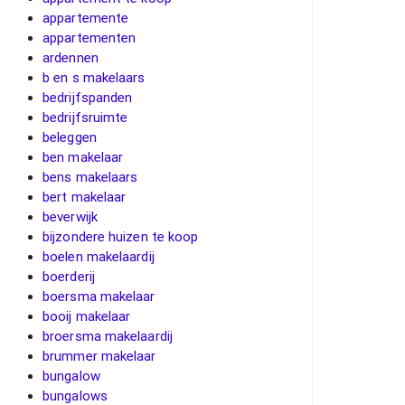
appartemente
appartementen
ardennen
b en s makelaars
bedrijfspanden
bedrijfsruimte
beleggen
ben makelaar
bens makelaars
bert makelaar
beverwijk
bijzondere huizen te koop
boelen makelaardij
boerderij
boersma makelaar
booij makelaar
broersma makelaardij
brummer makelaar
bungalow
bungalows