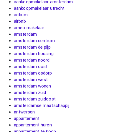
aankoopmakelaar amsterdam
aankoopmakelaar utrecht
actium
airbnb
ameo makelaar
amsterdam
amsterdam centrum
amsterdam de pijp
amsterdam housing
amsterdam noord
amsterdam oost
amsterdam osdorp
amsterdam west
amsterdam wonen
amsterdam zuid
amsterdam zuidoost
amsterdamse maatschappij
antwerpen
appartement
appartement huren
appartement te koop