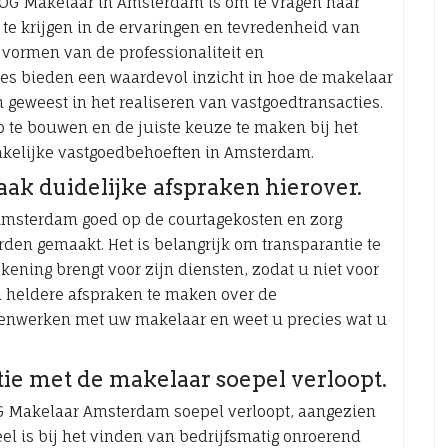
 BOG Makelaar in Amsterdam is om te vragen naar
t te krijgen in de ervaringen en tevredenheid van
 vormen van de professionaliteit en
es bieden een waardevol inzicht in hoe de makelaar
 geweest in het realiseren van vastgoedtransacties.
p te bouwen en de juiste keuze te maken bij het
akelijke vastgoedbehoeften in Amsterdam.
ak duidelijke afspraken hierover.
 Amsterdam goed op de courtagekosten en zorg
rden gemaakt. Het is belangrijk om transparantie te
ening brengt voor zijn diensten, zodat u niet voor
n heldere afspraken te maken over de
enwerken met uw makelaar en weet u precies wat u
ie met de makelaar soepel verloopt.
G Makelaar Amsterdam soepel verloopt, aangezien
el is bij het vinden van bedrijfsmatig onroerend