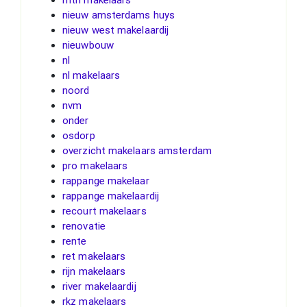
mth makelaars
nieuw amsterdams huys
nieuw west makelaardij
nieuwbouw
nl
nl makelaars
noord
nvm
onder
osdorp
overzicht makelaars amsterdam
pro makelaars
rappange makelaar
rappange makelaardij
recourt makelaars
renovatie
rente
ret makelaars
rijn makelaars
river makelaardij
rkz makelaars