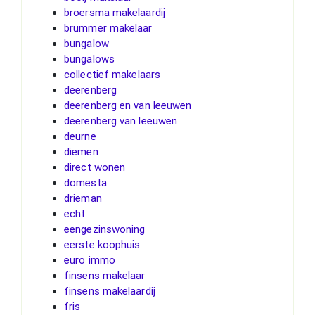
broersma makelaardij
brummer makelaar
bungalow
bungalows
collectief makelaars
deerenberg
deerenberg en van leeuwen
deerenberg van leeuwen
deurne
diemen
direct wonen
domesta
drieman
echt
eengezinswoning
eerste koophuis
euro immo
finsens makelaar
finsens makelaardij
fris