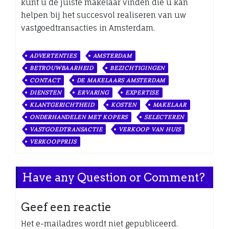
kunt u de juiste makelaar vinden die u kan
helpen bij het succesvol realiseren van uw
vastgoedtransacties in Amsterdam.
ADVERTENTIES
AMSTERDAM
BETROUWBAARHEID
BEZICHTIGINGEN
CONTACT
DE MAKELAARS AMSTERDAM
DIENSTEN
ERVARING
EXPERTISE
KLANTGERICHTHEID
KOSTEN
MAKELAAR
ONDERHANDELEN MET KOPERS
SELECTEREN
VASTGOEDTRANSACTIE
VERKOOP VAN HUIS
VERKOOPPRIJS
Have any Question or Comment?
Geef een reactie
Het e-mailadres wordt niet gepubliceerd.