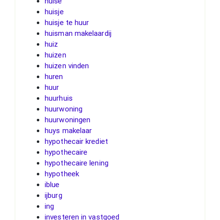
huise
huisje
huisje te huur
huisman makelaardij
huiz
huizen
huizen vinden
huren
huur
huurhuis
huurwoning
huurwoningen
huys makelaar
hypothecair krediet
hypothecaire
hypothecaire lening
hypotheek
iblue
ijburg
ing
investeren in vastgoed