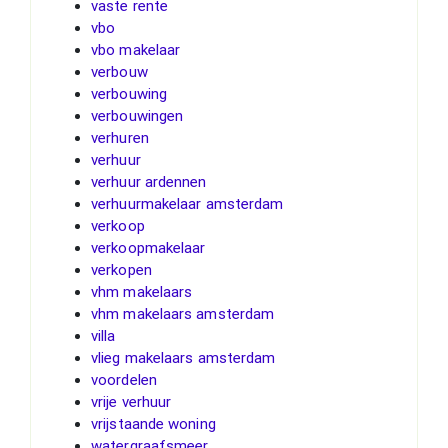
vaste rente
vbo
vbo makelaar
verbouw
verbouwing
verbouwingen
verhuren
verhuur
verhuur ardennen
verhuurmakelaar amsterdam
verkoop
verkoopmakelaar
verkopen
vhm makelaars
vhm makelaars amsterdam
villa
vlieg makelaars amsterdam
voordelen
vrije verhuur
vrijstaande woning
watergraafsmeer