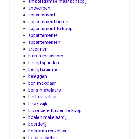
amsterdamse maatschappij
antwerpen
appartement
appartement huren
appartement te koop
appartemente
appartementen
ardennen
b en s makelaars
bedrijfspanden
bedrijfsruimte
beleggen
ben makelaar
bens makelaars
bert makelaar
beverwijk
bijzondere huizen te koop
boelen makelaardij
boerderij
boersma makelaar
booij makelaar