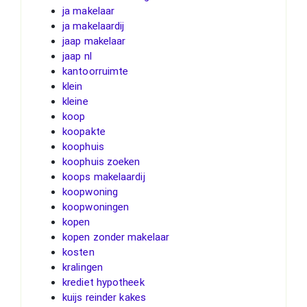
ja makelaar
ja makelaardij
jaap makelaar
jaap nl
kantoorruimte
klein
kleine
koop
koopakte
koophuis
koophuis zoeken
koops makelaardij
koopwoning
koopwoningen
kopen
kopen zonder makelaar
kosten
kralingen
krediet hypotheek
kuijs reinder kakes