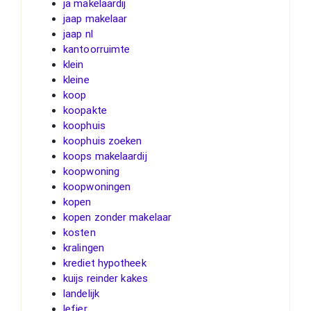
ja makelaardij
jaap makelaar
jaap nl
kantoorruimte
klein
kleine
koop
koopakte
koophuis
koophuis zoeken
koops makelaardij
koopwoning
koopwoningen
kopen
kopen zonder makelaar
kosten
kralingen
krediet hypotheek
kuijs reinder kakes
landelijk
lefier