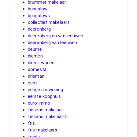
brummer makelaar
bungalow
bungalows
collectief makelaars
deerenberg
deerenberg en van leeuwen
deerenberg van leeuwen
deurne
diemen
direct wonen
domesta
drieman
echt
eengezinswoning
eerste koophuis
euro immo
finsens makelaar
finsens makelaardij
fris
fris makelaars
funda