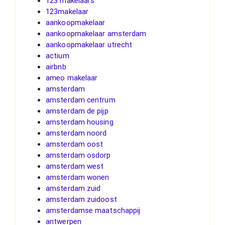
123 makelaars
123makelaar
aankoopmakelaar
aankoopmakelaar amsterdam
aankoopmakelaar utrecht
actium
airbnb
ameo makelaar
amsterdam
amsterdam centrum
amsterdam de pijp
amsterdam housing
amsterdam noord
amsterdam oost
amsterdam osdorp
amsterdam west
amsterdam wonen
amsterdam zuid
amsterdam zuidoost
amsterdamse maatschappij
antwerpen