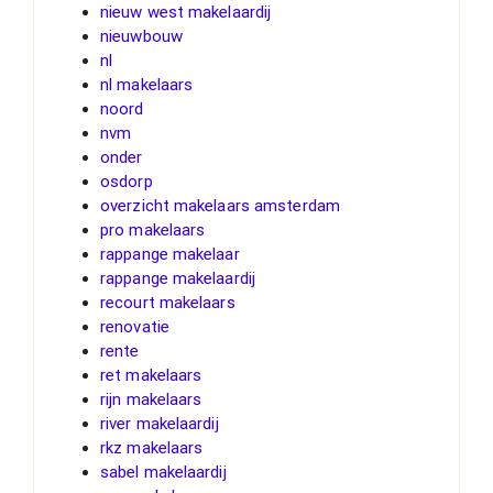
nieuw west makelaardij
nieuwbouw
nl
nl makelaars
noord
nvm
onder
osdorp
overzicht makelaars amsterdam
pro makelaars
rappange makelaar
rappange makelaardij
recourt makelaars
renovatie
rente
ret makelaars
rijn makelaars
river makelaardij
rkz makelaars
sabel makelaardij