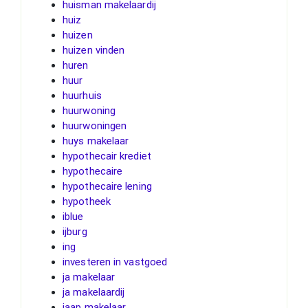
huisman makelaardij
huiz
huizen
huizen vinden
huren
huur
huurhuis
huurwoning
huurwoningen
huys makelaar
hypothecair krediet
hypothecaire
hypothecaire lening
hypotheek
iblue
ijburg
ing
investeren in vastgoed
ja makelaar
ja makelaardij
jaap makelaar