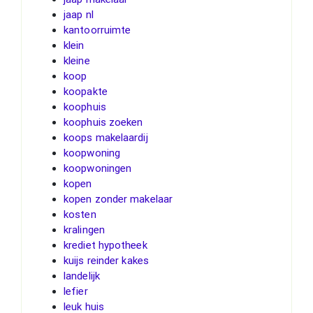
jaap nl
kantoorruimte
klein
kleine
koop
koopakte
koophuis
koophuis zoeken
koops makelaardij
koopwoning
koopwoningen
kopen
kopen zonder makelaar
kosten
kralingen
krediet hypotheek
kuijs reinder kakes
landelijk
lefier
leuk huis