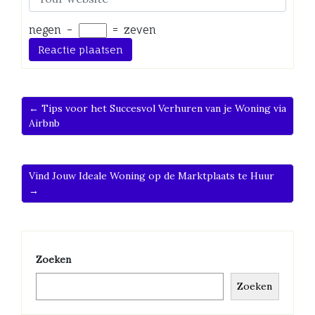
negen
−
=
zeven
← Tips voor het Succesvol Verhuren van je Woning via
Airbnb
Vind Jouw Ideale Woning op de Marktplaats te Huur
→
Zoeken
Zoeken