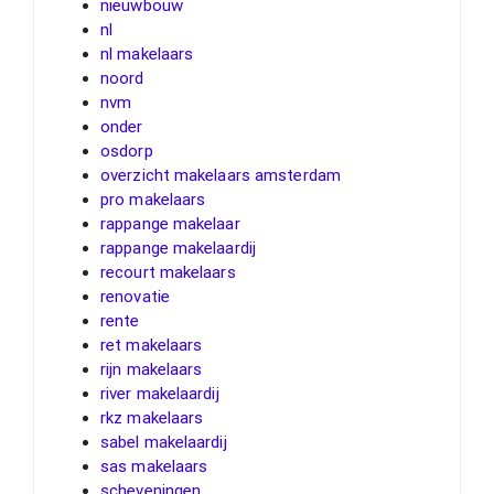
nieuwbouw
nl
nl makelaars
noord
nvm
onder
osdorp
overzicht makelaars amsterdam
pro makelaars
rappange makelaar
rappange makelaardij
recourt makelaars
renovatie
rente
ret makelaars
rijn makelaars
river makelaardij
rkz makelaars
sabel makelaardij
sas makelaars
scheveningen