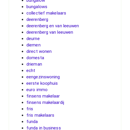
bungalow
bungalows
collectief makelaars
deerenberg
deerenberg en van leeuwen
deerenberg van leeuwen
deurne
diemen
direct wonen
domesta
drieman
echt
eengezinswoning
eerste koophuis
euro immo
finsens makelaar
finsens makelaardij
fris
fris makelaars
funda
funda in business