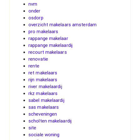
nvm
onder
osdorp
overzicht makelaars amsterdam
pro makelaars
rappange makelaar
rappange makelaardij
recourt makelaars
renovatie
rente
ret makelaars
rijn makelaars
river makelaardij
rkz makelaars
sabel makelaardij
sas makelaars
scheveningen
scholten makelaardij
site
sociale woning