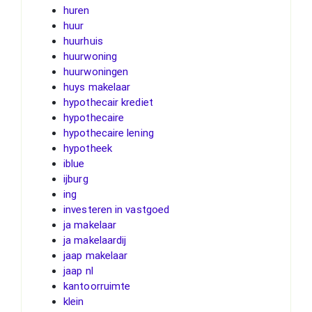
huren
huur
huurhuis
huurwoning
huurwoningen
huys makelaar
hypothecair krediet
hypothecaire
hypothecaire lening
hypotheek
iblue
ijburg
ing
investeren in vastgoed
ja makelaar
ja makelaardij
jaap makelaar
jaap nl
kantoorruimte
klein