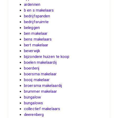
ardennen
b en s makelaars
bedrijfspanden
bedrijfsruimte
beleggen
ben makelaar
bens makelaars
bert makelaar
beverwijk
bijzondere huizen te koop
boelen makelaardij
boerderij
boersma makelaar
booij makelaar
broersma makelaardij
brummer makelaar
bungalow
bungalows
collectief makelaars
deerenberg