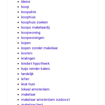
kleine
koop
koopakte
koophuis
koophuis zoeken
koops makelaardij
koopwoning
koopwoningen
kopen
kopen zonder makelaar
kosten
kralingen
krediet hypotheek
kuijs reinder kakes
landelijk
lefier
leuk huis
lokaal amsterdam
makelaar
makelaar amsterdam zuidoost
makelaar bert