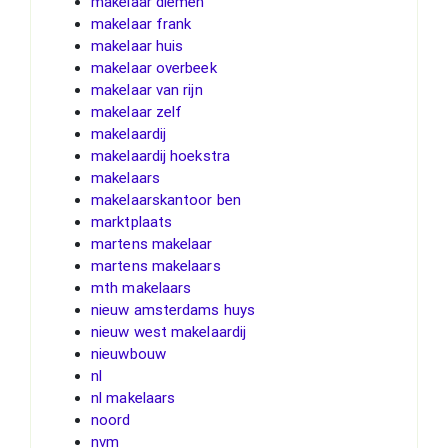
makelaar diemen
makelaar frank
makelaar huis
makelaar overbeek
makelaar van rijn
makelaar zelf
makelaardij
makelaardij hoekstra
makelaars
makelaarskantoor ben
marktplaats
martens makelaar
martens makelaars
mth makelaars
nieuw amsterdams huys
nieuw west makelaardij
nieuwbouw
nl
nl makelaars
noord
nvm