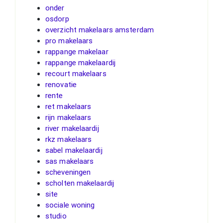
onder
osdorp
overzicht makelaars amsterdam
pro makelaars
rappange makelaar
rappange makelaardij
recourt makelaars
renovatie
rente
ret makelaars
rijn makelaars
river makelaardij
rkz makelaars
sabel makelaardij
sas makelaars
scheveningen
scholten makelaardij
site
sociale woning
studio