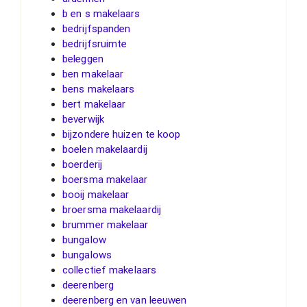
b en s makelaars
bedrijfspanden
bedrijfsruimte
beleggen
ben makelaar
bens makelaars
bert makelaar
beverwijk
bijzondere huizen te koop
boelen makelaardij
boerderij
boersma makelaar
booij makelaar
broersma makelaardij
brummer makelaar
bungalow
bungalows
collectief makelaars
deerenberg
deerenberg en van leeuwen