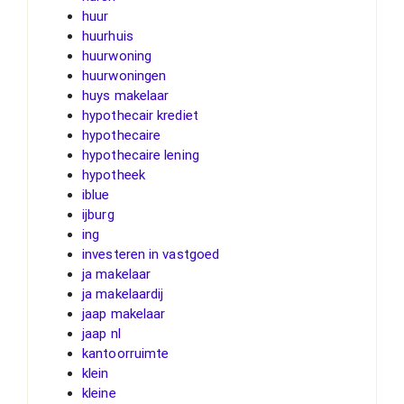
huur
huurhuis
huurwoning
huurwoningen
huys makelaar
hypothecair krediet
hypothecaire
hypothecaire lening
hypotheek
iblue
ijburg
ing
investeren in vastgoed
ja makelaar
ja makelaardij
jaap makelaar
jaap nl
kantoorruimte
klein
kleine