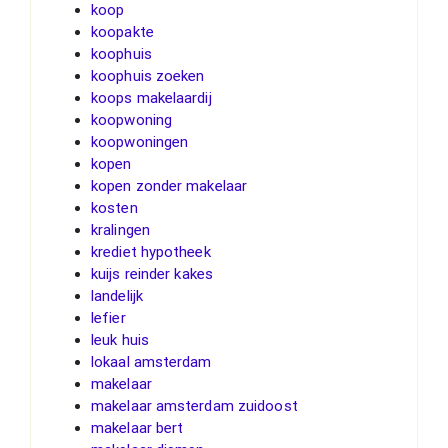
koop
koopakte
koophuis
koophuis zoeken
koops makelaardij
koopwoning
koopwoningen
kopen
kopen zonder makelaar
kosten
kralingen
krediet hypotheek
kuijs reinder kakes
landelijk
lefier
leuk huis
lokaal amsterdam
makelaar
makelaar amsterdam zuidoost
makelaar bert