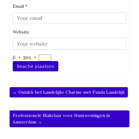
Email
*
Website
6
+
zes
=
← Ontdek het Landelijke Charme met Funda Landelijk
Professionele Makelaar voor Huurwoningen in
Amsterdam →