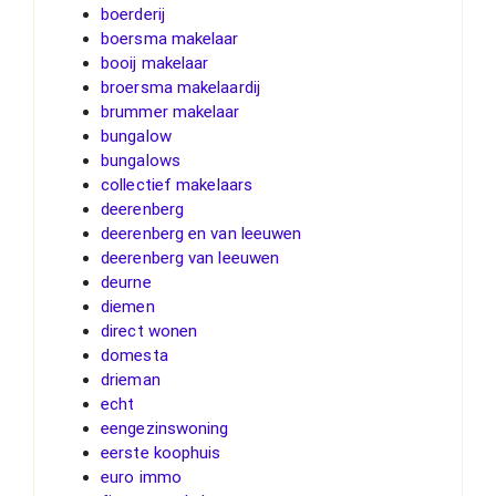
boerderij
boersma makelaar
booij makelaar
broersma makelaardij
brummer makelaar
bungalow
bungalows
collectief makelaars
deerenberg
deerenberg en van leeuwen
deerenberg van leeuwen
deurne
diemen
direct wonen
domesta
drieman
echt
eengezinswoning
eerste koophuis
euro immo