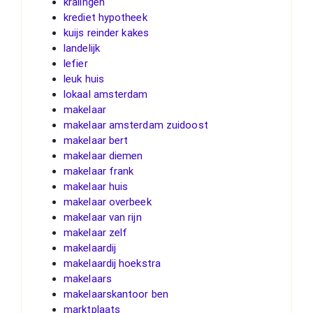
kralingen
krediet hypotheek
kuijs reinder kakes
landelijk
lefier
leuk huis
lokaal amsterdam
makelaar
makelaar amsterdam zuidoost
makelaar bert
makelaar diemen
makelaar frank
makelaar huis
makelaar overbeek
makelaar van rijn
makelaar zelf
makelaardij
makelaardij hoekstra
makelaars
makelaarskantoor ben
marktplaats