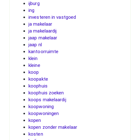
ijburg
ing
investeren in vastgoed
ja makelaar
ja makelaardij
jaap makelaar
jaap nl
kantoorruimte
klein
kleine
koop
koopakte
koophuis
koophuis zoeken
koops makelaardij
koopwoning
koopwoningen
kopen
kopen zonder makelaar
kosten