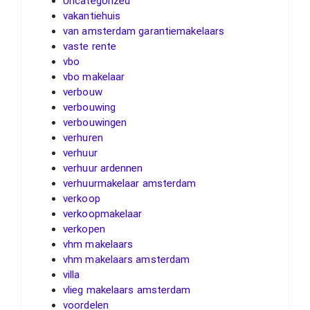
Uncategorized
vakantiehuis
van amsterdam garantiemakelaars
vaste rente
vbo
vbo makelaar
verbouw
verbouwing
verbouwingen
verhuren
verhuur
verhuur ardennen
verhuurmakelaar amsterdam
verkoop
verkoopmakelaar
verkopen
vhm makelaars
vhm makelaars amsterdam
villa
vlieg makelaars amsterdam
voordelen