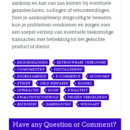
aankoop en kan van pas komen bij eventuele
garantieclaims, ruilingen of retourzendingen.
Door je aankoopbewijs zorgvuldig te bewaren,
kun je problemen voorkomen en zorgen voor
een soepel verloop van eventuele toekomstige
transacties met betrekking tot het gekochte
product of dienst.
BEOORDELINGEN
BETROUWBARE VERKOPERS
CONSUMENTEN
DIGITALISERING
DUURZAAMHEID
E-COMMERCE
ECONOMIE
ETHIEK
GELD BESPAREN
HANDEL
INTERACTIE
KOOP
KWALITEIT
KWALITEITSCONTROLE
PRIJZEN VERGELIJKEN
RECENSIES
SAMENLEVING
WELVAART
Have any Question or Comment?