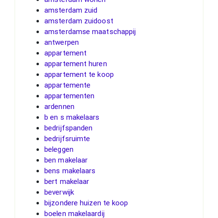
amsterdam zuid
amsterdam zuidoost
amsterdamse maatschappij
antwerpen
appartement
appartement huren
appartement te koop
appartemente
appartementen
ardennen
b en s makelaars
bedrijfspanden
bedrijfsruimte
beleggen
ben makelaar
bens makelaars
bert makelaar
beverwijk
bijzondere huizen te koop
boelen makelaardij