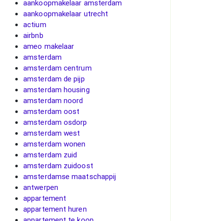
aankoopmakelaar amsterdam
aankoopmakelaar utrecht
actium
airbnb
ameo makelaar
amsterdam
amsterdam centrum
amsterdam de pijp
amsterdam housing
amsterdam noord
amsterdam oost
amsterdam osdorp
amsterdam west
amsterdam wonen
amsterdam zuid
amsterdam zuidoost
amsterdamse maatschappij
antwerpen
appartement
appartement huren
appartement te koop