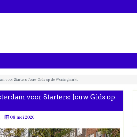
dam voor Starters: Jouw Gids op de Woningmarkt
terdam voor Starters: Jouw Gids op
d
08 mei 2026