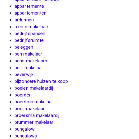
appartemente
appartementen
ardennen
b en s makelaars
bedrijfspanden
bedrijfsruimte
beleggen
ben makelaar
bens makelaars
bert makelaar
beverwijk
bijzondere huizen te koop
boelen makelaardij
boerderij
boersma makelaar
booij makelaar
broersma makelaardij
brummer makelaar
bungalow
bungalows