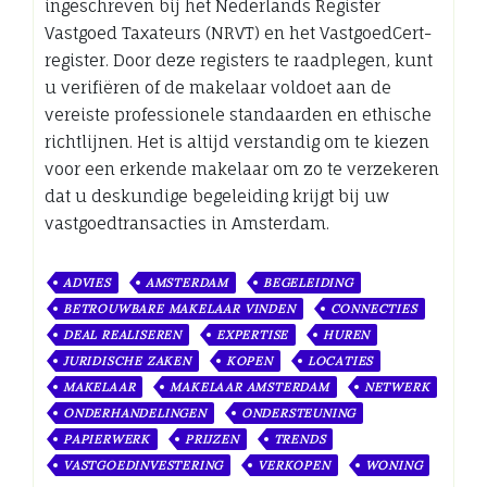
ingeschreven bij het Nederlands Register
Vastgoed Taxateurs (NRVT) en het VastgoedCert-
register. Door deze registers te raadplegen, kunt
u verifiëren of de makelaar voldoet aan de
vereiste professionele standaarden en ethische
richtlijnen. Het is altijd verstandig om te kiezen
voor een erkende makelaar om zo te verzekeren
dat u deskundige begeleiding krijgt bij uw
vastgoedtransacties in Amsterdam.
ADVIES
AMSTERDAM
BEGELEIDING
BETROUWBARE MAKELAAR VINDEN
CONNECTIES
DEAL REALISEREN
EXPERTISE
HUREN
JURIDISCHE ZAKEN
KOPEN
LOCATIES
MAKELAAR
MAKELAAR AMSTERDAM
NETWERK
ONDERHANDELINGEN
ONDERSTEUNING
PAPIERWERK
PRIJZEN
TRENDS
VASTGOEDINVESTERING
VERKOPEN
WONING