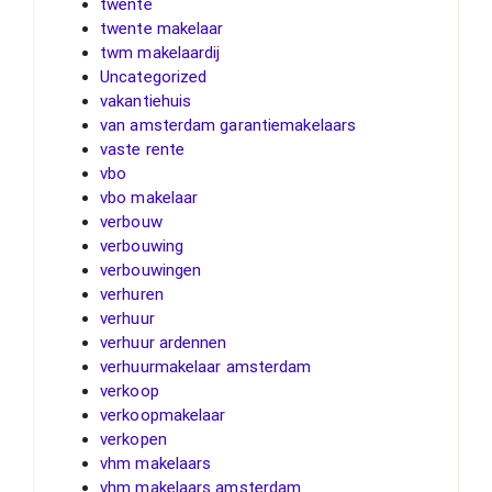
twente
twente makelaar
twm makelaardij
Uncategorized
vakantiehuis
van amsterdam garantiemakelaars
vaste rente
vbo
vbo makelaar
verbouw
verbouwing
verbouwingen
verhuren
verhuur
verhuur ardennen
verhuurmakelaar amsterdam
verkoop
verkoopmakelaar
verkopen
vhm makelaars
vhm makelaars amsterdam