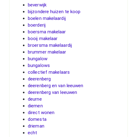
beverwijk
bijzondere huizen te koop
boelen makelaardij
boerderij
boersma makelaar
booij makelaar
broersma makelaardij
brummer makelaar
bungalow
bungalows
collectief makelaars
deerenberg
deerenberg en van leeuwen
deerenberg van leeuwen
deurne
diemen
direct wonen
domesta
drieman
echt