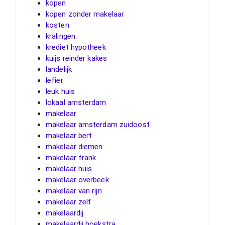
kopen
kopen zonder makelaar
kosten
kralingen
krediet hypotheek
kuijs reinder kakes
landelijk
lefier
leuk huis
lokaal amsterdam
makelaar
makelaar amsterdam zuidoost
makelaar bert
makelaar diemen
makelaar frank
makelaar huis
makelaar overbeek
makelaar van rijn
makelaar zelf
makelaardij
makelaardij hoekstra