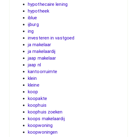
hypothecaire lening
hypotheek
iblue
ijburg
ing
investeren in vastgoed
ja makelaar
ja makelaardij
jaap makelaar
jaap nl
kantoorruimte
klein
kleine
koop
koopakte
koophuis
koophuis zoeken
koops makelaardij
koopwoning
koopwoningen