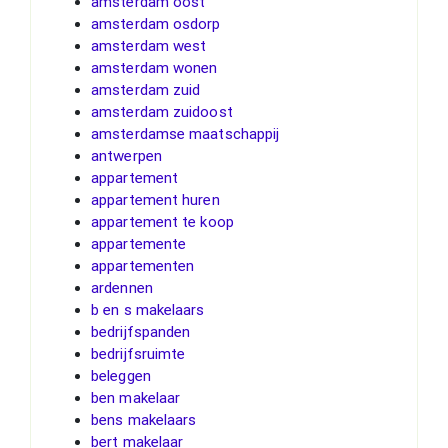
amsterdam oost
amsterdam osdorp
amsterdam west
amsterdam wonen
amsterdam zuid
amsterdam zuidoost
amsterdamse maatschappij
antwerpen
appartement
appartement huren
appartement te koop
appartemente
appartementen
ardennen
b en s makelaars
bedrijfspanden
bedrijfsruimte
beleggen
ben makelaar
bens makelaars
bert makelaar