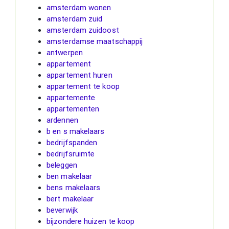
amsterdam wonen
amsterdam zuid
amsterdam zuidoost
amsterdamse maatschappij
antwerpen
appartement
appartement huren
appartement te koop
appartemente
appartementen
ardennen
b en s makelaars
bedrijfspanden
bedrijfsruimte
beleggen
ben makelaar
bens makelaars
bert makelaar
beverwijk
bijzondere huizen te koop