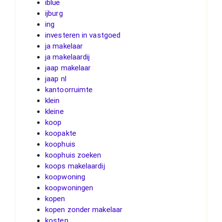
iblue
ijburg
ing
investeren in vastgoed
ja makelaar
ja makelaardij
jaap makelaar
jaap nl
kantoorruimte
klein
kleine
koop
koopakte
koophuis
koophuis zoeken
koops makelaardij
koopwoning
koopwoningen
kopen
kopen zonder makelaar
kosten