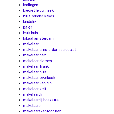
kralingen
krediet hypotheek
kuijs reinder kakes
landelijk
lefier
leuk huis
lokaal amsterdam
makelaar
makelaar amsterdam zuidoost
makelaar bert
makelaar diemen
makelaar frank
makelaar huis
makelaar overbeek
makelaar van rijn
makelaar zelf
makelaardij
makelaardij hoekstra
makelaars
makelaarskantoor ben