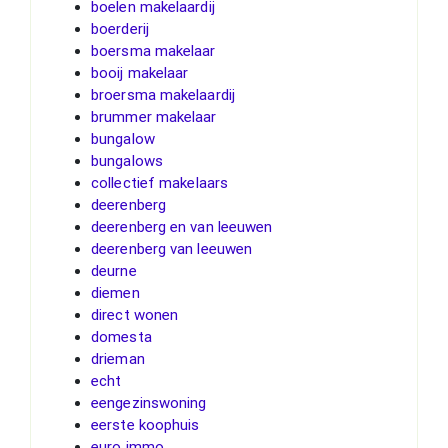
boelen makelaardij
boerderij
boersma makelaar
booij makelaar
broersma makelaardij
brummer makelaar
bungalow
bungalows
collectief makelaars
deerenberg
deerenberg en van leeuwen
deerenberg van leeuwen
deurne
diemen
direct wonen
domesta
drieman
echt
eengezinswoning
eerste koophuis
euro immo