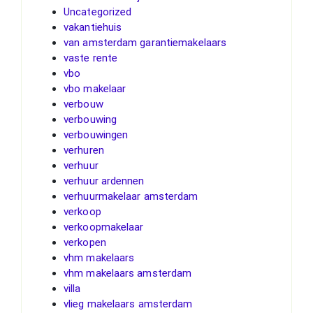
Uncategorized
vakantiehuis
van amsterdam garantiemakelaars
vaste rente
vbo
vbo makelaar
verbouw
verbouwing
verbouwingen
verhuren
verhuur
verhuur ardennen
verhuurmakelaar amsterdam
verkoop
verkoopmakelaar
verkopen
vhm makelaars
vhm makelaars amsterdam
villa
vlieg makelaars amsterdam