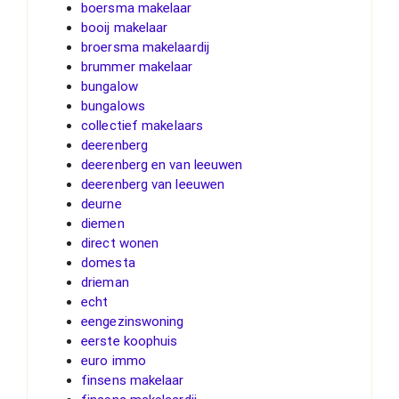
boersma makelaar
booij makelaar
broersma makelaardij
brummer makelaar
bungalow
bungalows
collectief makelaars
deerenberg
deerenberg en van leeuwen
deerenberg van leeuwen
deurne
diemen
direct wonen
domesta
drieman
echt
eengezinswoning
eerste koophuis
euro immo
finsens makelaar