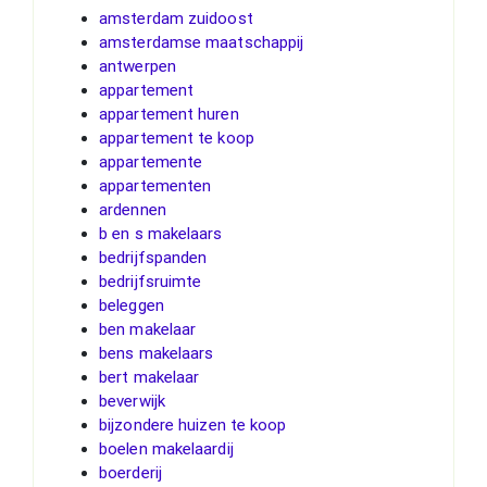
amsterdam zuidoost
amsterdamse maatschappij
antwerpen
appartement
appartement huren
appartement te koop
appartemente
appartementen
ardennen
b en s makelaars
bedrijfspanden
bedrijfsruimte
beleggen
ben makelaar
bens makelaars
bert makelaar
beverwijk
bijzondere huizen te koop
boelen makelaardij
boerderij