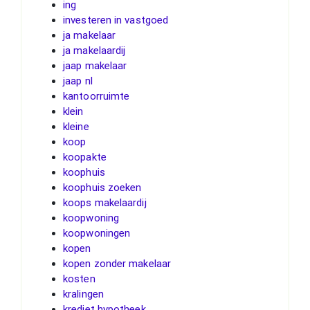
ing
investeren in vastgoed
ja makelaar
ja makelaardij
jaap makelaar
jaap nl
kantoorruimte
klein
kleine
koop
koopakte
koophuis
koophuis zoeken
koops makelaardij
koopwoning
koopwoningen
kopen
kopen zonder makelaar
kosten
kralingen
krediet hypotheek