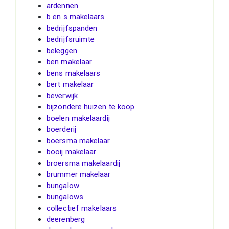
ardennen
b en s makelaars
bedrijfspanden
bedrijfsruimte
beleggen
ben makelaar
bens makelaars
bert makelaar
beverwijk
bijzondere huizen te koop
boelen makelaardij
boerderij
boersma makelaar
booij makelaar
broersma makelaardij
brummer makelaar
bungalow
bungalows
collectief makelaars
deerenberg