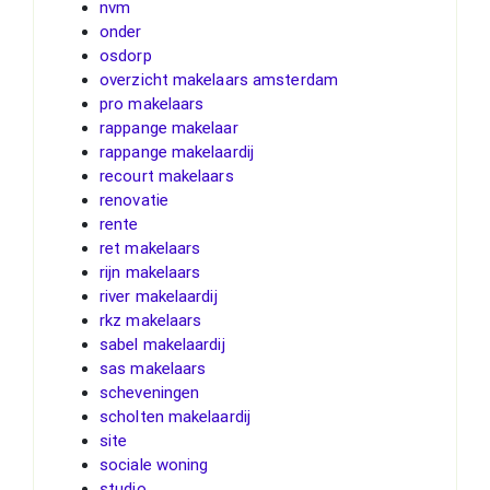
nvm
onder
osdorp
overzicht makelaars amsterdam
pro makelaars
rappange makelaar
rappange makelaardij
recourt makelaars
renovatie
rente
ret makelaars
rijn makelaars
river makelaardij
rkz makelaars
sabel makelaardij
sas makelaars
scheveningen
scholten makelaardij
site
sociale woning
studio