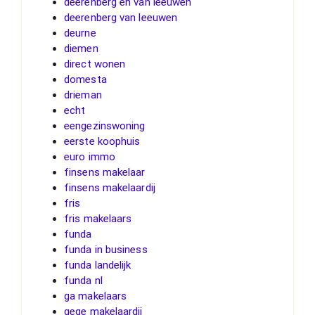
deerenberg en van leeuwen
deerenberg van leeuwen
deurne
diemen
direct wonen
domesta
drieman
echt
eengezinswoning
eerste koophuis
euro immo
finsens makelaar
finsens makelaardij
fris
fris makelaars
funda
funda in business
funda landelijk
funda nl
ga makelaars
gege makelaardij