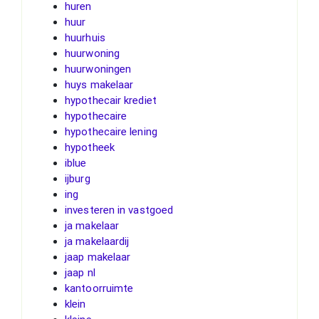
huren
huur
huurhuis
huurwoning
huurwoningen
huys makelaar
hypothecair krediet
hypothecaire
hypothecaire lening
hypotheek
iblue
ijburg
ing
investeren in vastgoed
ja makelaar
ja makelaardij
jaap makelaar
jaap nl
kantoorruimte
klein