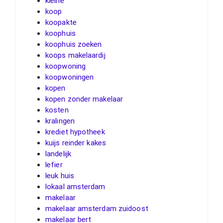
kleine
koop
koopakte
koophuis
koophuis zoeken
koops makelaardij
koopwoning
koopwoningen
kopen
kopen zonder makelaar
kosten
kralingen
krediet hypotheek
kuijs reinder kakes
landelijk
lefier
leuk huis
lokaal amsterdam
makelaar
makelaar amsterdam zuidoost
makelaar bert