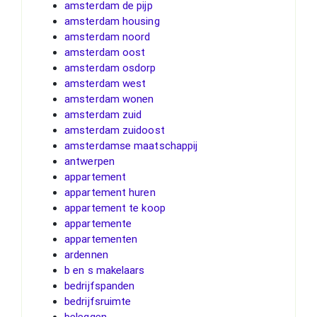
amsterdam de pijp
amsterdam housing
amsterdam noord
amsterdam oost
amsterdam osdorp
amsterdam west
amsterdam wonen
amsterdam zuid
amsterdam zuidoost
amsterdamse maatschappij
antwerpen
appartement
appartement huren
appartement te koop
appartemente
appartementen
ardennen
b en s makelaars
bedrijfspanden
bedrijfsruimte
beleggen