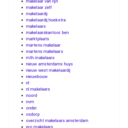
makelaar van rijn
makelaar zelf
makelaardij
makelaardij hoekstra
makelaars
makelaarskantoor ben
marktplaats
martens makelaar
martens makelaars
mth makelaars
nieuw amsterdams huys
nieuw west makelaardij
nieuwbouw
nl
nl makelaars
noord
nvm
onder
osdorp
overzicht makelaars amsterdam
pro makelaars