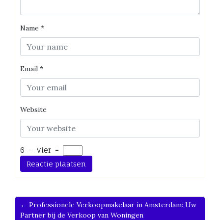
Name
*
Email
*
Website
6
−
vier
=
← Professionele Verkoopmakelaar in Amsterdam: Uw
Partner bij de Verkoop van Woningen