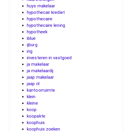
huys makelaar
hypothecair krediet
hypothecaire
hypothecaire lening
hypotheek
iblue
ijburg
ing
investeren in vastgoed
ja makelaar
ja makelaardij
jaap makelaar
jaap nl
kantoorruimte
klein
kleine
koop
koopakte
koophuis
koophuis zoeken