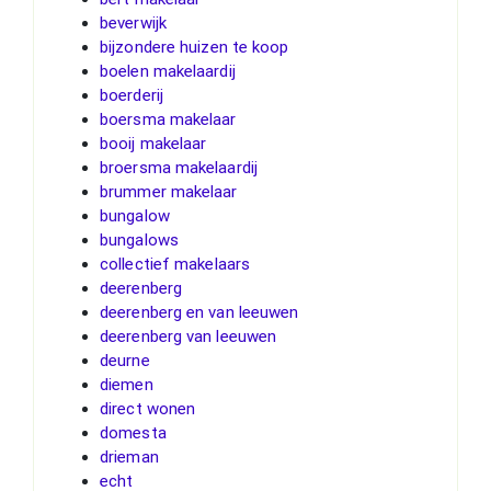
beverwijk
bijzondere huizen te koop
boelen makelaardij
boerderij
boersma makelaar
booij makelaar
broersma makelaardij
brummer makelaar
bungalow
bungalows
collectief makelaars
deerenberg
deerenberg en van leeuwen
deerenberg van leeuwen
deurne
diemen
direct wonen
domesta
drieman
echt