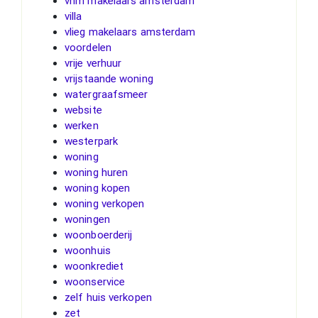
vhm makelaars amsterdam
villa
vlieg makelaars amsterdam
voordelen
vrije verhuur
vrijstaande woning
watergraafsmeer
website
werken
westerpark
woning
woning huren
woning kopen
woning verkopen
woningen
woonboerderij
woonhuis
woonkrediet
woonservice
zelf huis verkopen
zet