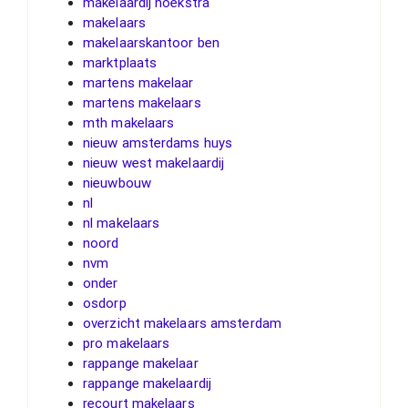
makelaardij hoekstra
makelaars
makelaarskantoor ben
marktplaats
martens makelaar
martens makelaars
mth makelaars
nieuw amsterdams huys
nieuw west makelaardij
nieuwbouw
nl
nl makelaars
noord
nvm
onder
osdorp
overzicht makelaars amsterdam
pro makelaars
rappange makelaar
rappange makelaardij
recourt makelaars