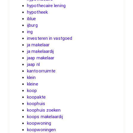
hypothecaire lening
hypotheek
iblue
ijburg
ing
investeren in vastgoed
ja makelaar
ja makelaardij
jaap makelaar
jaap nl
kantoorruimte
klein
kleine
koop
koopakte
koophuis
koophuis zoeken
koops makelaardij
koopwoning
koopwoningen