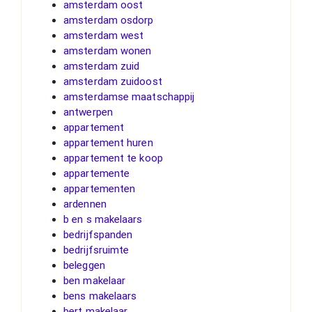
amsterdam oost
amsterdam osdorp
amsterdam west
amsterdam wonen
amsterdam zuid
amsterdam zuidoost
amsterdamse maatschappij
antwerpen
appartement
appartement huren
appartement te koop
appartemente
appartementen
ardennen
b en s makelaars
bedrijfspanden
bedrijfsruimte
beleggen
ben makelaar
bens makelaars
bert makelaar