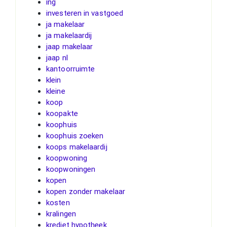
ing
investeren in vastgoed
ja makelaar
ja makelaardij
jaap makelaar
jaap nl
kantoorruimte
klein
kleine
koop
koopakte
koophuis
koophuis zoeken
koops makelaardij
koopwoning
koopwoningen
kopen
kopen zonder makelaar
kosten
kralingen
krediet hypotheek