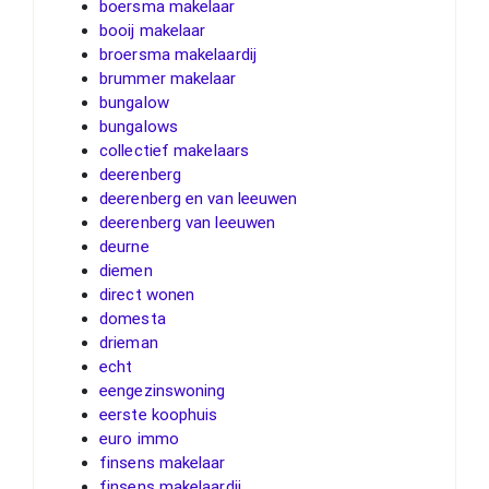
boersma makelaar
booij makelaar
broersma makelaardij
brummer makelaar
bungalow
bungalows
collectief makelaars
deerenberg
deerenberg en van leeuwen
deerenberg van leeuwen
deurne
diemen
direct wonen
domesta
drieman
echt
eengezinswoning
eerste koophuis
euro immo
finsens makelaar
finsens makelaardij