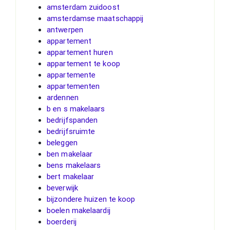
amsterdam zuidoost
amsterdamse maatschappij
antwerpen
appartement
appartement huren
appartement te koop
appartemente
appartementen
ardennen
b en s makelaars
bedrijfspanden
bedrijfsruimte
beleggen
ben makelaar
bens makelaars
bert makelaar
beverwijk
bijzondere huizen te koop
boelen makelaardij
boerderij