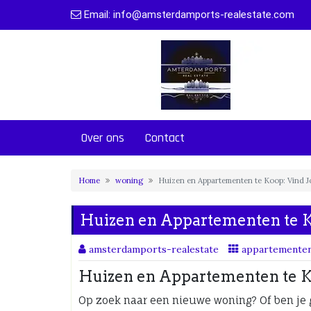
Naar
Email:
info@amsterdamports-realestate.com
de
inhoud
gaan
Over ons
Contact
Home
woning
Huizen en Appartementen te Koop: Vind 
Huizen en Appartementen te K
amsterdamports-realestate
appartemente
Huizen en Appartementen te 
Op zoek naar een nieuwe woning? Of ben je 