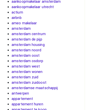
aankoopmakelaar amsterdam
aankoopmakelaar utrecht
actium
airbnb
ameo makelaar
amsterdam
amsterdam centrum
amsterdam de pijp
amsterdam housing
amsterdam noord
amsterdam oost
amsterdam osdorp
amsterdam west
amsterdam wonen
amsterdam zuid
amsterdam zuidoost
amsterdamse maatschappij
antwerpen
appartement
appartement huren
appartement te koop