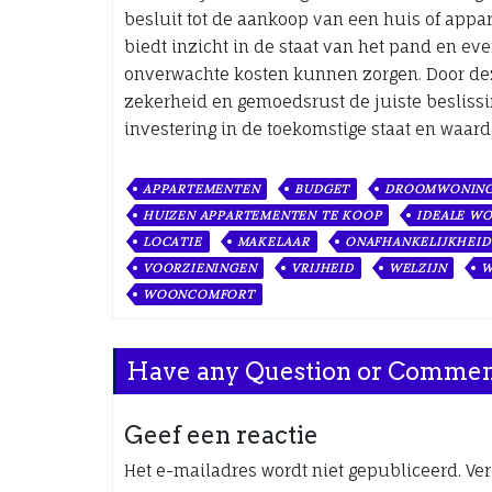
besluit tot de aankoop van een huis of app
biedt inzicht in de staat van het pand en ev
onverwachte kosten kunnen zorgen. Door dez
zekerheid en gemoedsrust de juiste beslissi
investering in de toekomstige staat en waard
APPARTEMENTEN
BUDGET
DROOMWONIN
HUIZEN APPARTEMENTEN TE KOOP
IDEALE W
LOCATIE
MAKELAAR
ONAFHANKELIJKHEID
VOORZIENINGEN
VRIJHEID
WELZIJN
W
WOONCOMFORT
Have any Question or Comme
Geef een reactie
Het e-mailadres wordt niet gepubliceerd.
Ver