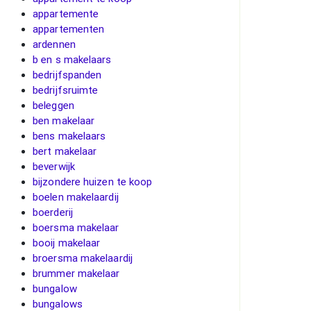
appartemente
appartementen
ardennen
b en s makelaars
bedrijfspanden
bedrijfsruimte
beleggen
ben makelaar
bens makelaars
bert makelaar
beverwijk
bijzondere huizen te koop
boelen makelaardij
boerderij
boersma makelaar
booij makelaar
broersma makelaardij
brummer makelaar
bungalow
bungalows