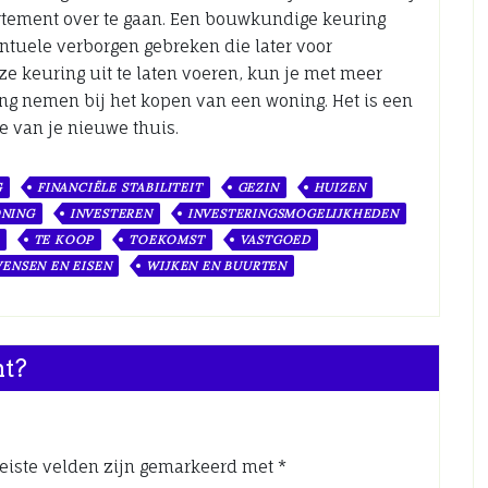
artement over te gaan. Een bouwkundige keuring
entuele verborgen gebreken die later voor
e keuring uit te laten voeren, kun je met meer
ng nemen bij het kopen van een woning. Het is een
e van je nieuwe thuis.
G
FINANCIËLE STABILITEIT
GEZIN
HUIZEN
ONING
INVESTEREN
INVESTERINGSMOGELIJKHEDEN
TE KOOP
TOEKOMST
VASTGOED
ENSEN EN EISEN
WIJKEN EN BUURTEN
nt?
eiste velden zijn gemarkeerd met
*