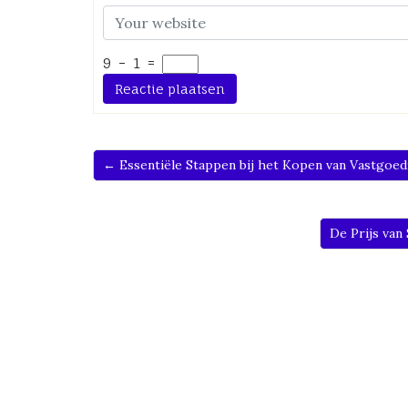
9
−
1
=
← Essentiële Stappen bij het Kopen van Vastgoed:
De Prijs van