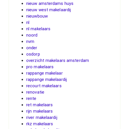
nieuw amsterdams huys
nieuw west makelaardij
nieuwbouw
nl
nl makelaars
noord
nvm
onder
osdorp
overzicht makelaars amsterdam
pro makelaars
rappange makelaar
rappange makelaardij
recourt makelaars
renovatie
rente
ret makelaars
rijn makelaars
river makelaardij
rkz makelaars