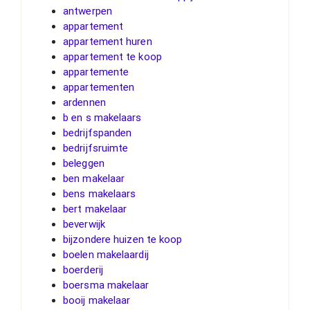
antwerpen
appartement
appartement huren
appartement te koop
appartemente
appartementen
ardennen
b en s makelaars
bedrijfspanden
bedrijfsruimte
beleggen
ben makelaar
bens makelaars
bert makelaar
beverwijk
bijzondere huizen te koop
boelen makelaardij
boerderij
boersma makelaar
booij makelaar