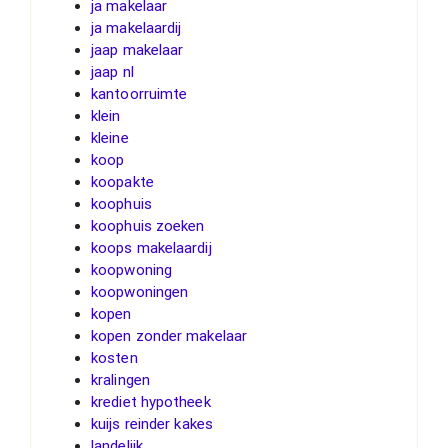
ja makelaar
ja makelaardij
jaap makelaar
jaap nl
kantoorruimte
klein
kleine
koop
koopakte
koophuis
koophuis zoeken
koops makelaardij
koopwoning
koopwoningen
kopen
kopen zonder makelaar
kosten
kralingen
krediet hypotheek
kuijs reinder kakes
landelijk