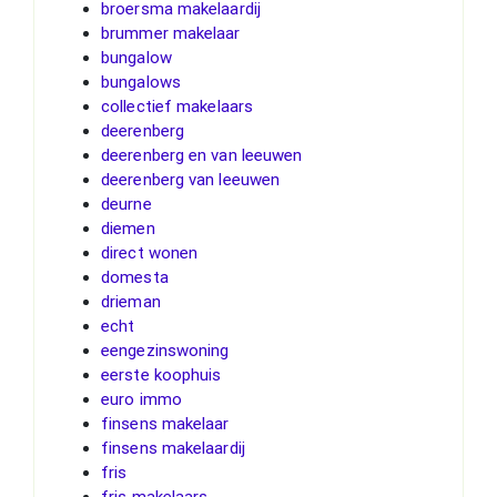
broersma makelaardij
brummer makelaar
bungalow
bungalows
collectief makelaars
deerenberg
deerenberg en van leeuwen
deerenberg van leeuwen
deurne
diemen
direct wonen
domesta
drieman
echt
eengezinswoning
eerste koophuis
euro immo
finsens makelaar
finsens makelaardij
fris
fris makelaars