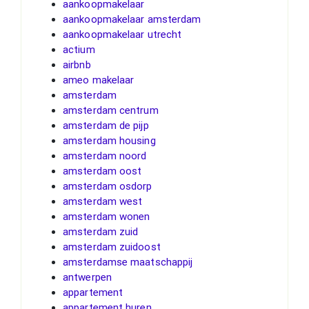
aankoopmakelaar
aankoopmakelaar amsterdam
aankoopmakelaar utrecht
actium
airbnb
ameo makelaar
amsterdam
amsterdam centrum
amsterdam de pijp
amsterdam housing
amsterdam noord
amsterdam oost
amsterdam osdorp
amsterdam west
amsterdam wonen
amsterdam zuid
amsterdam zuidoost
amsterdamse maatschappij
antwerpen
appartement
appartement huren