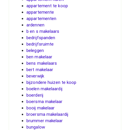
appartement te koop
appartemente
appartementen
ardennen
b en s makelaars
bedrijfspanden
bedrijfsruimte
beleggen
ben makelaar
bens makelaars
bert makelaar
beverwijk
bijzondere huizen te koop
boelen makelaardij
boerderij
boersma makelaar
booij makelaar
broersma makelaardij
brummer makelaar
bungalow