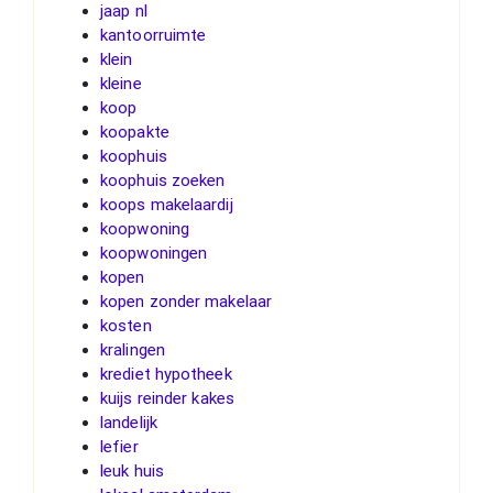
jaap nl
kantoorruimte
klein
kleine
koop
koopakte
koophuis
koophuis zoeken
koops makelaardij
koopwoning
koopwoningen
kopen
kopen zonder makelaar
kosten
kralingen
krediet hypotheek
kuijs reinder kakes
landelijk
lefier
leuk huis