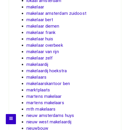
lokaal amsterdam
makelaar
makelaar amsterdam zuidoost
makelaar bert
makelaar diemen
makelaar frank
makelaar huis
makelaar overbeek
makelaar van rijn
makelaar zelf
makelaardij
makelaardij hoekstra
makelaars
makelaarskantoor ben
marktplaats
martens makelaar
martens makelaars
mth makelaars
nieuw amsterdams huys
nieuw west makelaardij
nieuwbouw