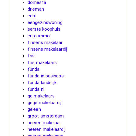
domesta
drieman
echt
eengezinswoning
eerste koophuis
euro immo
finsens makelaar
finsens makelaardij
fris
fris makelaars
funda
funda in business
funda landelijk
funda nl
ga makelaars
gege makelaardij
geleen
groot amsterdam
heeren makelaar
heeren makelaardij
heeren makelaars