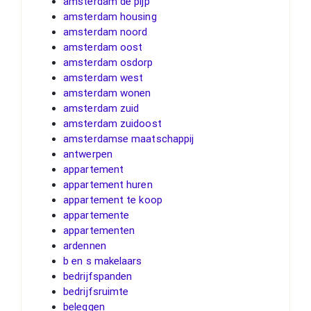
amsterdam de pijp
amsterdam housing
amsterdam noord
amsterdam oost
amsterdam osdorp
amsterdam west
amsterdam wonen
amsterdam zuid
amsterdam zuidoost
amsterdamse maatschappij
antwerpen
appartement
appartement huren
appartement te koop
appartemente
appartementen
ardennen
b en s makelaars
bedrijfspanden
bedrijfsruimte
beleggen