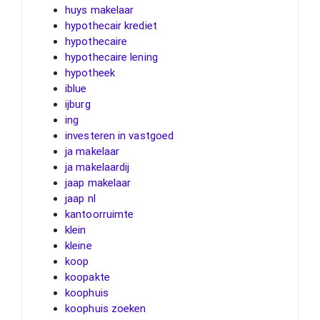
huys makelaar
hypothecair krediet
hypothecaire
hypothecaire lening
hypotheek
iblue
ijburg
ing
investeren in vastgoed
ja makelaar
ja makelaardij
jaap makelaar
jaap nl
kantoorruimte
klein
kleine
koop
koopakte
koophuis
koophuis zoeken