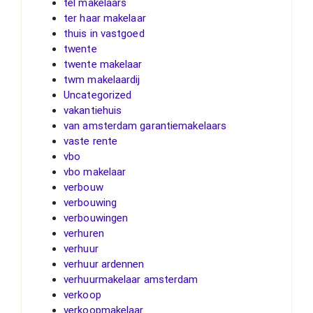
tel makelaars
ter haar makelaar
thuis in vastgoed
twente
twente makelaar
twm makelaardij
Uncategorized
vakantiehuis
van amsterdam garantiemakelaars
vaste rente
vbo
vbo makelaar
verbouw
verbouwing
verbouwingen
verhuren
verhuur
verhuur ardennen
verhuurmakelaar amsterdam
verkoop
verkoopmakelaar