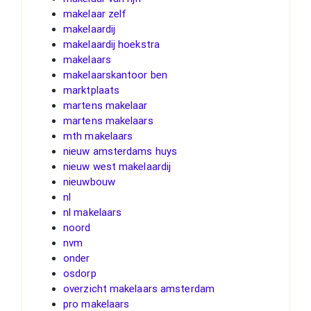
makelaar zelf
makelaardij
makelaardij hoekstra
makelaars
makelaarskantoor ben
marktplaats
martens makelaar
martens makelaars
mth makelaars
nieuw amsterdams huys
nieuw west makelaardij
nieuwbouw
nl
nl makelaars
noord
nvm
onder
osdorp
overzicht makelaars amsterdam
pro makelaars