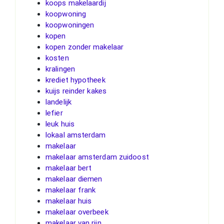
koops makelaardij
koopwoning
koopwoningen
kopen
kopen zonder makelaar
kosten
kralingen
krediet hypotheek
kuijs reinder kakes
landelijk
lefier
leuk huis
lokaal amsterdam
makelaar
makelaar amsterdam zuidoost
makelaar bert
makelaar diemen
makelaar frank
makelaar huis
makelaar overbeek
makelaar van rijn