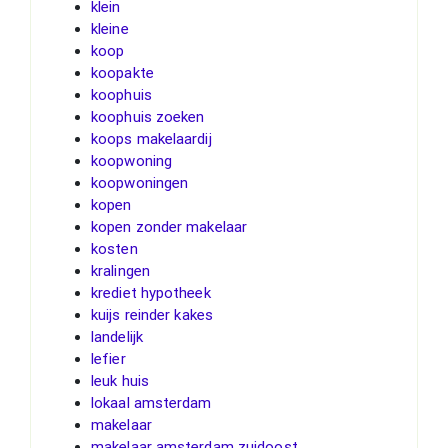
klein
kleine
koop
koopakte
koophuis
koophuis zoeken
koops makelaardij
koopwoning
koopwoningen
kopen
kopen zonder makelaar
kosten
kralingen
krediet hypotheek
kuijs reinder kakes
landelijk
lefier
leuk huis
lokaal amsterdam
makelaar
makelaar amsterdam zuidoost