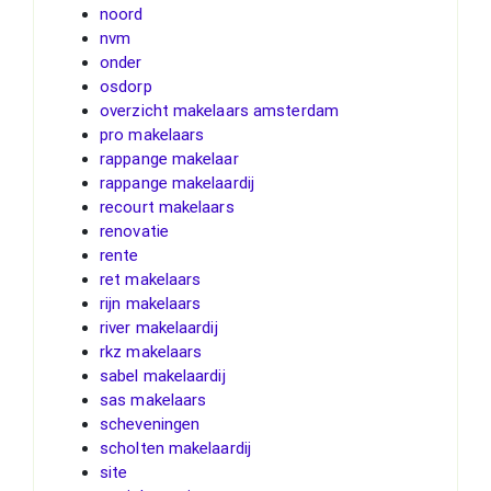
noord
nvm
onder
osdorp
overzicht makelaars amsterdam
pro makelaars
rappange makelaar
rappange makelaardij
recourt makelaars
renovatie
rente
ret makelaars
rijn makelaars
river makelaardij
rkz makelaars
sabel makelaardij
sas makelaars
scheveningen
scholten makelaardij
site