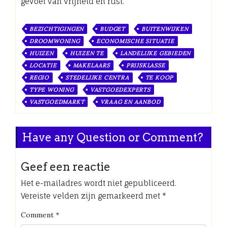
gevoel van vrijheid en rust.
BEZICHTIGINGEN
BUDGET
BUITENWIJKEN
DROOMWONING
ECONOMISCHE SITUATIE
HUIZEN
HUIZEN TE
LANDELIJKE GEBIEDEN
LOCATIE
MAKELAARS
PRIJSKLASSE
REGIO
STEDELIJKE CENTRA
TE KOOP
TYPE WONING
VASTGOEDEXPERTS
VASTGOEDMARKT
VRAAG EN AANBOD
Have any Question or Comment?
Geef een reactie
Het e-mailadres wordt niet gepubliceerd.
Vereiste velden zijn gemarkeerd met
*
Comment
*