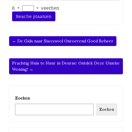
6
+
=
veertien
← De Gids naar Succesvol Onroerend Goed Beheer
Prachtig Huis te Huur in Deurne: Ontdek Deze Unieke
Woning! →
Zoeken
Zoeken