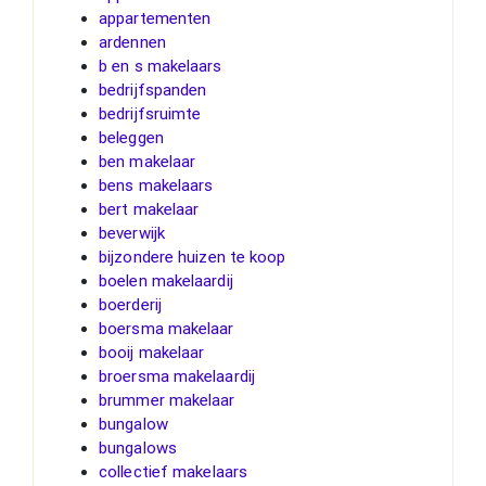
appartementen
ardennen
b en s makelaars
bedrijfspanden
bedrijfsruimte
beleggen
ben makelaar
bens makelaars
bert makelaar
beverwijk
bijzondere huizen te koop
boelen makelaardij
boerderij
boersma makelaar
booij makelaar
broersma makelaardij
brummer makelaar
bungalow
bungalows
collectief makelaars