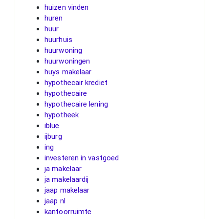
huizen vinden
huren
huur
huurhuis
huurwoning
huurwoningen
huys makelaar
hypothecair krediet
hypothecaire
hypothecaire lening
hypotheek
iblue
ijburg
ing
investeren in vastgoed
ja makelaar
ja makelaardij
jaap makelaar
jaap nl
kantoorruimte