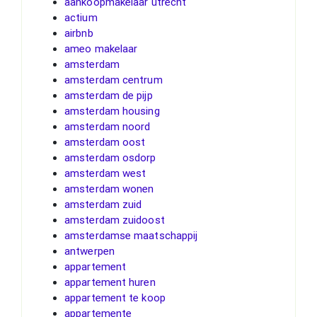
aankoopmakelaar utrecht
actium
airbnb
ameo makelaar
amsterdam
amsterdam centrum
amsterdam de pijp
amsterdam housing
amsterdam noord
amsterdam oost
amsterdam osdorp
amsterdam west
amsterdam wonen
amsterdam zuid
amsterdam zuidoost
amsterdamse maatschappij
antwerpen
appartement
appartement huren
appartement te koop
appartemente