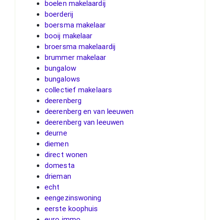
boelen makelaardij
boerderij
boersma makelaar
booij makelaar
broersma makelaardij
brummer makelaar
bungalow
bungalows
collectief makelaars
deerenberg
deerenberg en van leeuwen
deerenberg van leeuwen
deurne
diemen
direct wonen
domesta
drieman
echt
eengezinswoning
eerste koophuis
euro immo