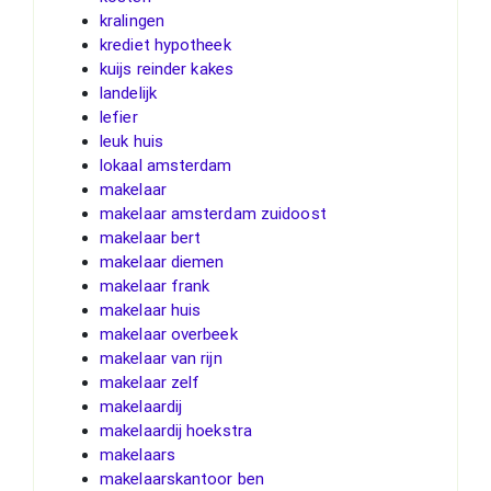
kralingen
krediet hypotheek
kuijs reinder kakes
landelijk
lefier
leuk huis
lokaal amsterdam
makelaar
makelaar amsterdam zuidoost
makelaar bert
makelaar diemen
makelaar frank
makelaar huis
makelaar overbeek
makelaar van rijn
makelaar zelf
makelaardij
makelaardij hoekstra
makelaars
makelaarskantoor ben