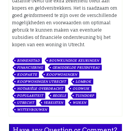
Garantie (NHG) die extra zekerheid biedt aan
kopers en geldverstrekkers. Het is raadzaam om
goed geïnformeerd te zijn over de verschillende
mogelijkheden en voorwaarden om optimaal
gebruik te kunnen maken van eventuele
subsidies of financiële ondersteuning bij het
kopen van een woning in Utrecht.
BINNENSTAD
BOUWKUNDIGE KEURINGEN
FINANCIERING
GEMIDDELDE PRIJSNIVEAU
KOOPAKTE
KOOPWONINGEN
KOOPWONINGEN UTRECHT
LOMBOK
NOTARIËLE OVERDRACHT
OUDWIJK
POPULARITEIT
REGELS
TUINDORP
UTRECHT
VEREISTEN
WIJKEN
WITTEVROUWEN
Have any Question or Comment?