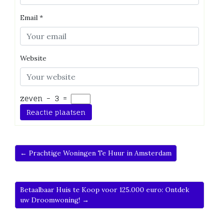
Email
*
Website
zeven
−
3
=
← Prachtige Woningen Te Huur in Amsterdam
Betaalbaar Huis te Koop voor 125.000 euro: Ontdek
uw Droomwoning! →