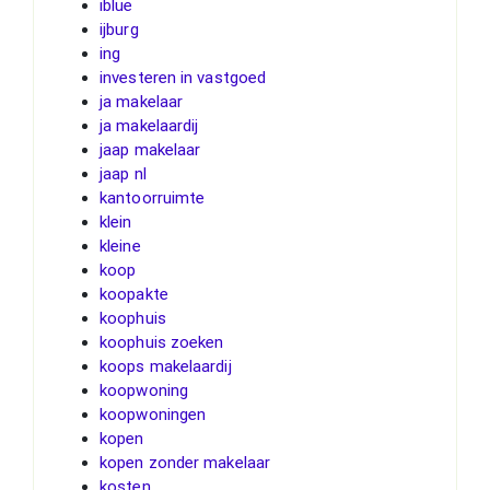
iblue
ijburg
ing
investeren in vastgoed
ja makelaar
ja makelaardij
jaap makelaar
jaap nl
kantoorruimte
klein
kleine
koop
koopakte
koophuis
koophuis zoeken
koops makelaardij
koopwoning
koopwoningen
kopen
kopen zonder makelaar
kosten