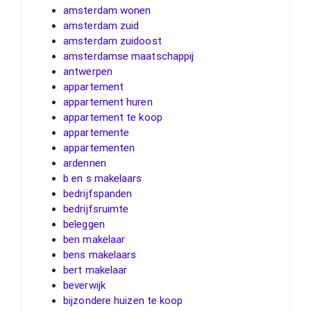
amsterdam wonen
amsterdam zuid
amsterdam zuidoost
amsterdamse maatschappij
antwerpen
appartement
appartement huren
appartement te koop
appartemente
appartementen
ardennen
b en s makelaars
bedrijfspanden
bedrijfsruimte
beleggen
ben makelaar
bens makelaars
bert makelaar
beverwijk
bijzondere huizen te koop