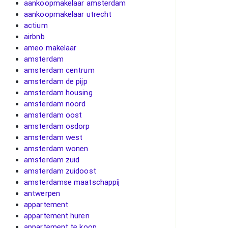
aankoopmakelaar amsterdam
aankoopmakelaar utrecht
actium
airbnb
ameo makelaar
amsterdam
amsterdam centrum
amsterdam de pijp
amsterdam housing
amsterdam noord
amsterdam oost
amsterdam osdorp
amsterdam west
amsterdam wonen
amsterdam zuid
amsterdam zuidoost
amsterdamse maatschappij
antwerpen
appartement
appartement huren
appartement te koop