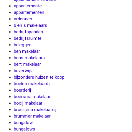
appartemente
appartementen
ardennen
b en s makelaars
bedrijfspanden
bedrijfsruimte
beleggen
ben makelaar
bens makelaars
bert makelaar
beverwijk
bijzondere huizen te koop
boelen makelaardij
boerderij
boersma makelaar
booij makelaar
broersma makelaardij
brummer makelaar
bungalow
bungalows