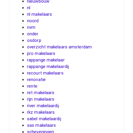
nieuwbouw
nl
nl makelaars
noord
nvm
onder
osdorp
overzicht makelaars amsterdam
pro makelaars
rappange makelaar
rappange makelaardij
recourt makelaars
renovatie
rente
ret makelaars
rijn makelaars
river makelaardij
rkz makelaars
sabel makelaardij
sas makelaars
scheveningen