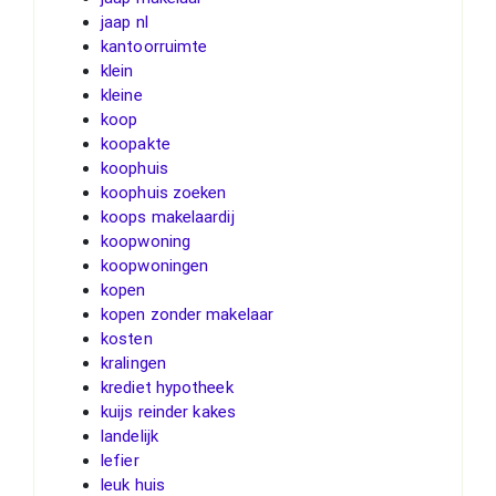
jaap nl
kantoorruimte
klein
kleine
koop
koopakte
koophuis
koophuis zoeken
koops makelaardij
koopwoning
koopwoningen
kopen
kopen zonder makelaar
kosten
kralingen
krediet hypotheek
kuijs reinder kakes
landelijk
lefier
leuk huis