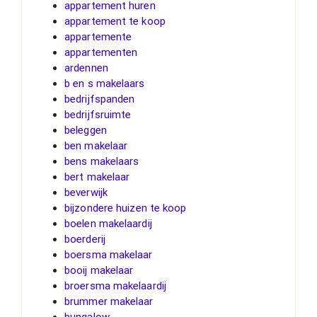
appartement huren
appartement te koop
appartemente
appartementen
ardennen
b en s makelaars
bedrijfspanden
bedrijfsruimte
beleggen
ben makelaar
bens makelaars
bert makelaar
beverwijk
bijzondere huizen te koop
boelen makelaardij
boerderij
boersma makelaar
booij makelaar
broersma makelaardij
brummer makelaar
bungalow