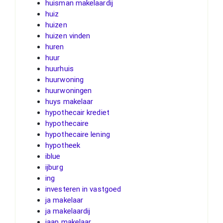
huisman makelaardij
huiz
huizen
huizen vinden
huren
huur
huurhuis
huurwoning
huurwoningen
huys makelaar
hypothecair krediet
hypothecaire
hypothecaire lening
hypotheek
iblue
ijburg
ing
investeren in vastgoed
ja makelaar
ja makelaardij
jaap makelaar