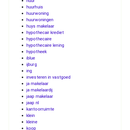
huur
huurhuis
huurwoning
huurwoningen
huys makelaar
hypothecair krediet
hypothecaire
hypothecaire lening
hypotheek
iblue
ijburg
ing
investeren in vastgoed
ja makelaar
ja makelaardij
jaap makelaar
jaap nl
kantoorruimte
klein
kleine
koop