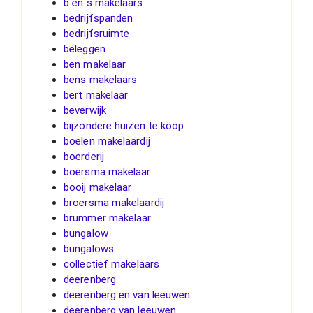
b en s makelaars
bedrijfspanden
bedrijfsruimte
beleggen
ben makelaar
bens makelaars
bert makelaar
beverwijk
bijzondere huizen te koop
boelen makelaardij
boerderij
boersma makelaar
booij makelaar
broersma makelaardij
brummer makelaar
bungalow
bungalows
collectief makelaars
deerenberg
deerenberg en van leeuwen
deerenberg van leeuwen