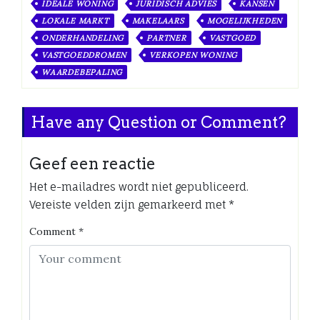
IDEALE WONING
JURIDISCH ADVIES
KANSEN
LOKALE MARKT
MAKELAARS
MOGELIJKHEDEN
ONDERHANDELING
PARTNER
VASTGOED
VASTGOEDDROMEN
VERKOPEN WONING
WAARDEBEPALING
Have any Question or Comment?
Geef een reactie
Het e-mailadres wordt niet gepubliceerd.
Vereiste velden zijn gemarkeerd met
*
Comment
*