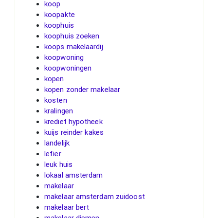
koop
koopakte
koophuis
koophuis zoeken
koops makelaardij
koopwoning
koopwoningen
kopen
kopen zonder makelaar
kosten
kralingen
krediet hypotheek
kuijs reinder kakes
landelijk
lefier
leuk huis
lokaal amsterdam
makelaar
makelaar amsterdam zuidoost
makelaar bert
makelaar diemen