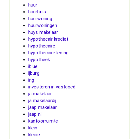
huur
huurhuis
huurwoning
huurwoningen
huys makelaar
hypothecair krediet
hypothecaire
hypothecaire lening
hypotheek
iblue
ijburg
ing
investeren in vastgoed
ja makelaar
ja makelaardij
jaap makelaar
jaap nl
kantoorruimte
klein
kleine