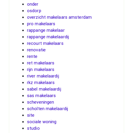
onder
osdorp
overzicht makelaars amsterdam
pro makelaars
rappange makelaar
rappange makelaardij
recourt makelaars
renovatie
rente
ret makelaars
rijn makelaars
river makelaardij
rkz makelaars
sabel makelaardij
sas makelaars
scheveningen
scholten makelaardij
site
sociale woning
studio