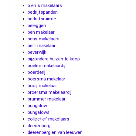
b en s makelaars
bedrijfspanden
bedrijfsruimte
beleggen
ben makelaar
bens makelaars
bert makelaar
beverwijk
bijzondere huizen te koop
boelen makelaardij
boerderij
boersma makelaar
booij makelaar
broersma makelaardij
brummer makelaar
bungalow
bungalows
collectief makelaars
deerenberg
deerenberg en van leeuwen