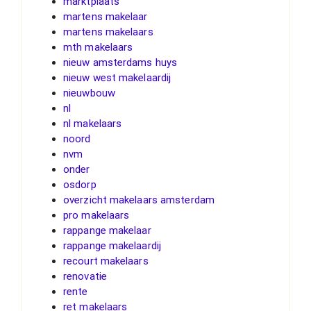
marktplaats
martens makelaar
martens makelaars
mth makelaars
nieuw amsterdams huys
nieuw west makelaardij
nieuwbouw
nl
nl makelaars
noord
nvm
onder
osdorp
overzicht makelaars amsterdam
pro makelaars
rappange makelaar
rappange makelaardij
recourt makelaars
renovatie
rente
ret makelaars