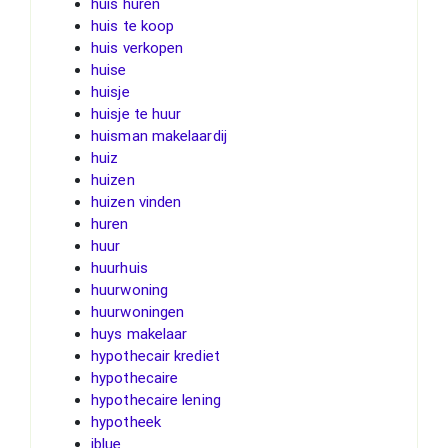
huis huren
huis te koop
huis verkopen
huise
huisje
huisje te huur
huisman makelaardij
huiz
huizen
huizen vinden
huren
huur
huurhuis
huurwoning
huurwoningen
huys makelaar
hypothecair krediet
hypothecaire
hypothecaire lening
hypotheek
iblue