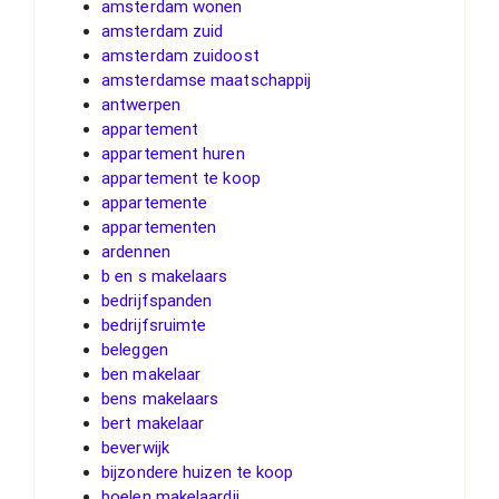
amsterdam wonen
amsterdam zuid
amsterdam zuidoost
amsterdamse maatschappij
antwerpen
appartement
appartement huren
appartement te koop
appartemente
appartementen
ardennen
b en s makelaars
bedrijfspanden
bedrijfsruimte
beleggen
ben makelaar
bens makelaars
bert makelaar
beverwijk
bijzondere huizen te koop
boelen makelaardij