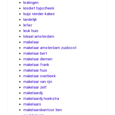
kralingen
krediet hypotheek
kuijs reinder kakes
landelijk
lefier
leuk huis
lokaal amsterdam
makelaar
makelaar amsterdam zuidoost
makelaar bert
makelaar diemen
makelaar frank
makelaar huis
makelaar overbeek
makelaar van rijn
makelaar zelf
makelaardij
makelaardij hoekstra
makelaars
makelaarskantoor ben