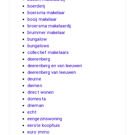
boerderij
boersma makelaar
booij makelaar
broersma makelaardij
brummer makelaar
bungalow
bungalows
collectief makelaars
deerenberg
deerenberg en van leeuwen
deerenberg van leeuwen
deurne
diemen
direct wonen
domesta
drieman
echt
eengezinswoning
eerste koophuis
euro immo