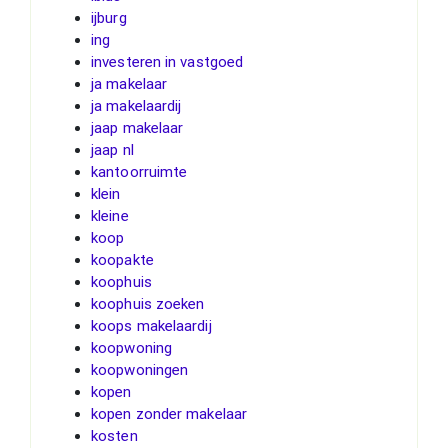
ijburg
ing
investeren in vastgoed
ja makelaar
ja makelaardij
jaap makelaar
jaap nl
kantoorruimte
klein
kleine
koop
koopakte
koophuis
koophuis zoeken
koops makelaardij
koopwoning
koopwoningen
kopen
kopen zonder makelaar
kosten