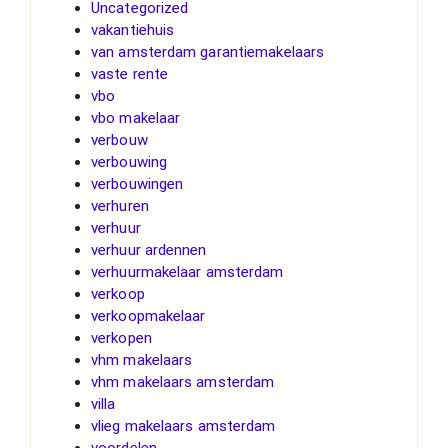
Uncategorized
vakantiehuis
van amsterdam garantiemakelaars
vaste rente
vbo
vbo makelaar
verbouw
verbouwing
verbouwingen
verhuren
verhuur
verhuur ardennen
verhuurmakelaar amsterdam
verkoop
verkoopmakelaar
verkopen
vhm makelaars
vhm makelaars amsterdam
villa
vlieg makelaars amsterdam
voordelen