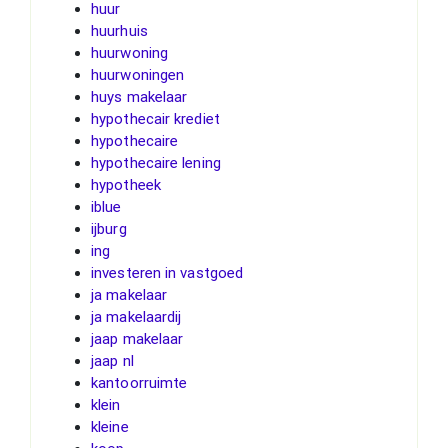
huur
huurhuis
huurwoning
huurwoningen
huys makelaar
hypothecair krediet
hypothecaire
hypothecaire lening
hypotheek
iblue
ijburg
ing
investeren in vastgoed
ja makelaar
ja makelaardij
jaap makelaar
jaap nl
kantoorruimte
klein
kleine