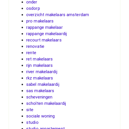
onder
osdorp
overzicht makelaars amsterdam
pro makelaars
rappange makelaar
rappange makelaardij
recourt makelaars
renovatie
rente
ret makelaars
rijn makelaars
river makelaardij
rkz makelaars
sabel makelaardij
sas makelaars
scheveningen
scholten makelaardij
site
sociale woning
studio
studio appartement