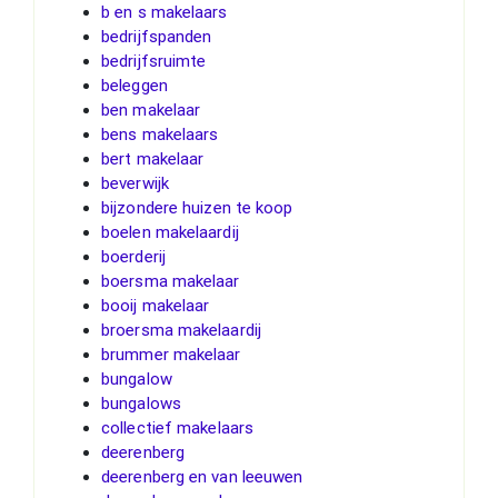
b en s makelaars
bedrijfspanden
bedrijfsruimte
beleggen
ben makelaar
bens makelaars
bert makelaar
beverwijk
bijzondere huizen te koop
boelen makelaardij
boerderij
boersma makelaar
booij makelaar
broersma makelaardij
brummer makelaar
bungalow
bungalows
collectief makelaars
deerenberg
deerenberg en van leeuwen