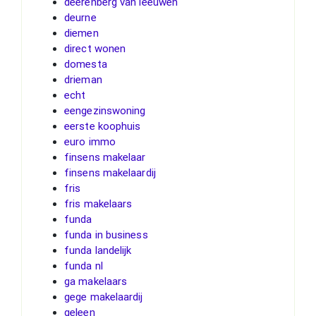
deerenberg van leeuwen
deurne
diemen
direct wonen
domesta
drieman
echt
eengezinswoning
eerste koophuis
euro immo
finsens makelaar
finsens makelaardij
fris
fris makelaars
funda
funda in business
funda landelijk
funda nl
ga makelaars
gege makelaardij
geleen