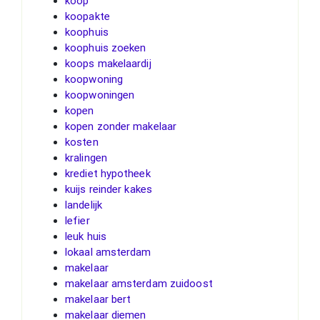
koop
koopakte
koophuis
koophuis zoeken
koops makelaardij
koopwoning
koopwoningen
kopen
kopen zonder makelaar
kosten
kralingen
krediet hypotheek
kuijs reinder kakes
landelijk
lefier
leuk huis
lokaal amsterdam
makelaar
makelaar amsterdam zuidoost
makelaar bert
makelaar diemen