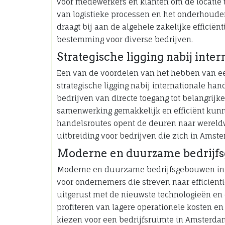
voor medewerkers en klanten om de locatie t
van logistieke processen en het onderhouden
draagt bij aan de algehele zakelijke effici
bestemming voor diverse bedrijven.
Strategische ligging nabij inte
Een van de voordelen van het hebben van e
strategische ligging nabij internationale han
bedrijven van directe toegang tot belangrij
samenwerking gemakkelijk en efficiënt kunne
handelsroutes opent de deuren naar wereldw
uitbreiding voor bedrijven die zich in Amst
Moderne en duurzame bedrijf
Moderne en duurzame bedrijfsgebouwen in 
voor ondernemers die streven naar efficiënt
uitgerust met de nieuwste technologieën e
profiteren van lagere operationele kosten e
kiezen voor een bedrijfsruimte in Amsterd