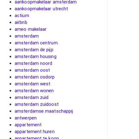
aankoopmakelaar amsterdam
aankoopmakelaar utrecht
actium
airbnb
ameo makelaar
amsterdam
amsterdam centrum
amsterdam de pijp
amsterdam housing
amsterdam noord
amsterdam oost
amsterdam osdorp
amsterdam west
amsterdam wonen
amsterdam zuid
amsterdam zuidoost
amsterdamse maatschappij
antwerpen
appartement
appartement huren
appartement te koop