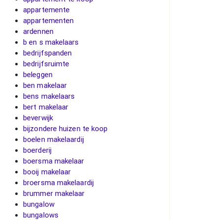
appartemente
appartementen
ardennen
b en s makelaars
bedrijfspanden
bedrijfsruimte
beleggen
ben makelaar
bens makelaars
bert makelaar
beverwijk
bijzondere huizen te koop
boelen makelaardij
boerderij
boersma makelaar
booij makelaar
broersma makelaardij
brummer makelaar
bungalow
bungalows