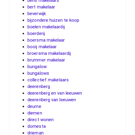
bens makelaars
bert makelaar
beverwijk
bijzondere huizen te koop
boelen makelaardij
boerderij
boersma makelaar
booij makelaar
broersma makelaardij
brummer makelaar
bungalow
bungalows
collectief makelaars
deerenberg
deerenberg en van leeuwen
deerenberg van leeuwen
deurne
diemen
direct wonen
domesta
drieman