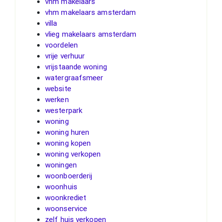
vhm makelaars
vhm makelaars amsterdam
villa
vlieg makelaars amsterdam
voordelen
vrije verhuur
vrijstaande woning
watergraafsmeer
website
werken
westerpark
woning
woning huren
woning kopen
woning verkopen
woningen
woonboerderij
woonhuis
woonkrediet
woonservice
zelf huis verkopen