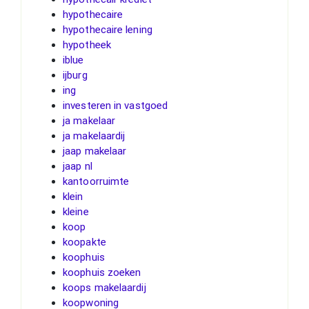
hypothecaire
hypothecaire lening
hypotheek
iblue
ijburg
ing
investeren in vastgoed
ja makelaar
ja makelaardij
jaap makelaar
jaap nl
kantoorruimte
klein
kleine
koop
koopakte
koophuis
koophuis zoeken
koops makelaardij
koopwoning