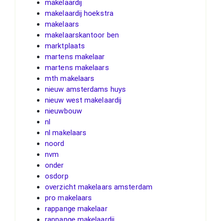
makelaardij
makelaardij hoekstra
makelaars
makelaarskantoor ben
marktplaats
martens makelaar
martens makelaars
mth makelaars
nieuw amsterdams huys
nieuw west makelaardij
nieuwbouw
nl
nl makelaars
noord
nvm
onder
osdorp
overzicht makelaars amsterdam
pro makelaars
rappange makelaar
rappange makelaardij