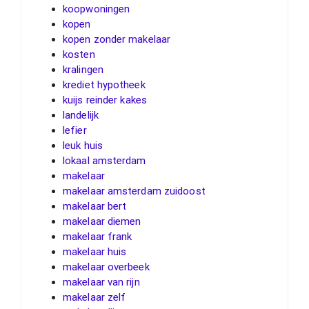
koopwoningen
kopen
kopen zonder makelaar
kosten
kralingen
krediet hypotheek
kuijs reinder kakes
landelijk
lefier
leuk huis
lokaal amsterdam
makelaar
makelaar amsterdam zuidoost
makelaar bert
makelaar diemen
makelaar frank
makelaar huis
makelaar overbeek
makelaar van rijn
makelaar zelf