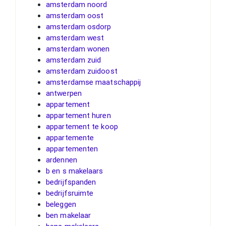
amsterdam noord
amsterdam oost
amsterdam osdorp
amsterdam west
amsterdam wonen
amsterdam zuid
amsterdam zuidoost
amsterdamse maatschappij
antwerpen
appartement
appartement huren
appartement te koop
appartemente
appartementen
ardennen
b en s makelaars
bedrijfspanden
bedrijfsruimte
beleggen
ben makelaar