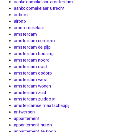
aankoopmakelaar amsterdam
aankoopmakelaar utrecht
actium
airbnb
ameo makelaar
amsterdam
amsterdam centrum
amsterdam de pijp
amsterdam housing
amsterdam noord
amsterdam oost
amsterdam osdorp
amsterdam west
amsterdam wonen
amsterdam zuid
amsterdam zuidoost
amsterdamse maatschappij
antwerpen
appartement
appartement huren
appartement te koop