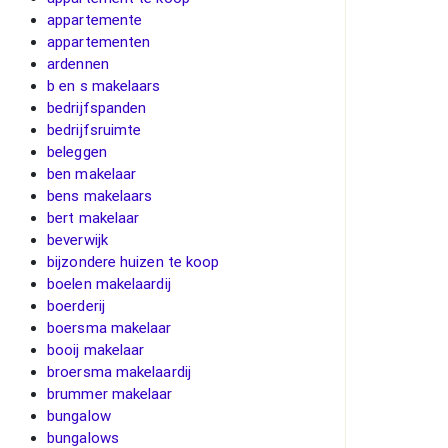
appartemente
appartementen
ardennen
b en s makelaars
bedrijfspanden
bedrijfsruimte
beleggen
ben makelaar
bens makelaars
bert makelaar
beverwijk
bijzondere huizen te koop
boelen makelaardij
boerderij
boersma makelaar
booij makelaar
broersma makelaardij
brummer makelaar
bungalow
bungalows